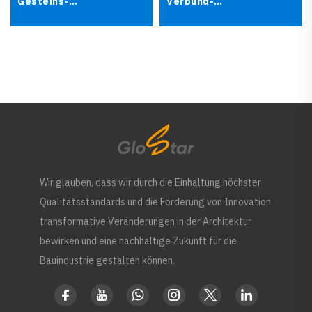
Gesteins-
Verbund-
Reinraumplatte für GMP-
Sandwichpaneel
Workshops und
Krankenhäuser
Wir glauben, dass wir durch die Einhaltung höchster
Qualitätsstandards und die Förderung von Innovation
transformative Veränderungen in der Architektur
bewirken und eine nachhaltige Zukunft für die
Bauindustrie gestalten können.