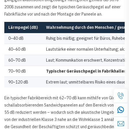
2008 zusammen und zeigt die typischen Geräuschpegel auf einer
Fabrikfläche vor und nach der Montage der Paneele an.
Lärmpegel (dB)
Wahrnehmung durch den Menschen / gesund
0–40 dB
Ruhig bis mäßig; geeignet für Büros, Ruheber
40–60 dB
Lautstärke einer normalen Unterhaltung; akz
60–70 dB
Laut; Kommunikation erschwert, Konzentration
70–90 dB
Typischer Geräuschpegel in Fabrikhallen
90–120 dB
Extrem laut; unmittelbares Risiko eines dauer
Ein typischer Fabrikbereich mit 62–70 dB kann mithilfe von Glostar
schallabsorbierenden Sandwichpaneelen auf den Bereich von 47–
55 dB reduziert werden – wodurch sich die akustische Umgebung
von der industriellen Klasse 3 nahe an die Wohnklasse 1 annähert,
die Gesundheit der Beschäftigten schützt und geräuschbedingte