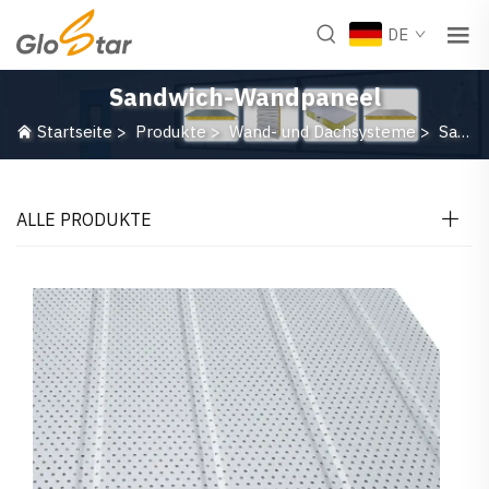
DE
Sandwich-Wandpaneel
Startseite
>
Produkte
>
Wand- und Dachsysteme
>
Sandwich-Wandpaneel
ALLE PRODUKTE