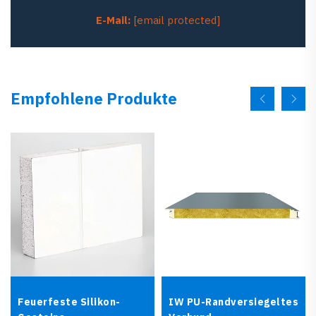
E-Mail:
[email protected]
Empfohlene Produkte
Feuerfeste Silikon-
IW PU-Randversiegeltes