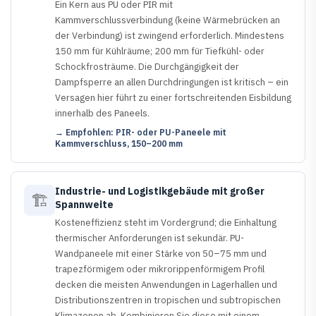
Ein Kern aus PU oder PIR mit
Kammverschlussverbindung (keine Wärmebrücken an
der Verbindung) ist zwingend erforderlich. Mindestens
150 mm für Kühlräume; 200 mm für Tiefkühl- oder
Schockfrosträume. Die Durchgängigkeit der
Dampfsperre an allen Durchdringungen ist kritisch – ein
Versagen hier führt zu einer fortschreitenden Eisbildung
innerhalb des Paneels.
→ Empfohlen: PIR- oder PU-Paneele mit
Kammverschluss, 150–200 mm
Industrie- und Logistikgebäude mit großer
🏗️
Spannweite
Kosteneffizienz steht im Vordergrund; die Einhaltung
thermischer Anforderungen ist sekundär. PU-
Wandpaneele mit einer Stärke von 50–75 mm und
trapezförmigem oder mikrorippenförmigem Profil
decken die meisten Anwendungen in Lagerhallen und
Distributionszentren in tropischen und subtropischen
Klimazonen ab. Kombinieren Sie diese mit einem