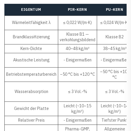
EIGENTUM
PIR-KERN
PU-KERN
Wärmeleitfähigkeit λ
≤ 0,022 W/(m·K)
≤ 0,024 W/(m·K)
Klasse B1 —
Brandklassifizierung
Klasse B2
verkohlungsbildend
Kern-Dichte
40–48 kg/m³
38–45 kg/m³
Akustische Leistung
- Einigermaßen
- Einigermaßen
–50 °C bis +100
Betriebstemperaturbereich
–50 °C bis +120 °C
°C
Wasserabsorption
≤ 3 Vol.-%
≤ 3 Vol.-%
Leicht (~10–15
Leicht (~10–14
Gewicht der Platte
kg/m²)
kg/m²)
Relativer Preis
- Einigermaßen
Tiefster Punkt
Pharma-GMP,
Allgemeine