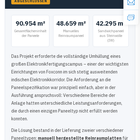
ABGESCHLOSSEN
90.954 m²
48.659 m²
42.295 m²
Gesamtflächeninhalt
Manuelles
Sandwichpaneel
der Paneele
Reinraumpaneel
aus Steinwolle
(IW)
Das Projekt erforderte die vollständige Umhüllung eines
großen Elektronikfertigungscampus – einer der wichtigsten
Einrichtungen von Foxconn im sich stetig ausweitenden
indischen Elektronikkorridor. Die Anforderung an die
Paneelspezifikation war prinzipiell einfach, aber in der
Ausführung anspruchsvoll: Verschiedene Bereiche der
Anlage hatten unterschiedliche Leistungsanforderungen,
die durch einen einzigen Paneeltyp nicht erfüllt werden
konnten.
Die Lösung bestand in der Lieferung zweier verschiedener
Paneeltypen:
manuell hergestellte Reinraumplatten
für