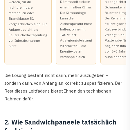
Dämmstoffdicke in
niedrigdichtem
werden, für die
einem heißen Klima.
Schaumkern in 
nichtbrennbare
Die Klimaanlage
feuchten Umge
Materialien oder
kann die
Der Kern nimmt
Brandklasse B1
Zieltemperatur nicht
Feuchtigkeit auf
vorgeschrieben sind. Die
halten, ohne mit
Klebeverbindun
Anlage besteht die
140 % der
versagt, und die
Feuersicherheitsprüfung
Auslegungsleistung
Plattenoberfläc
vor Inbetriebnahme
zu arbeiten – die
beginnen innerh
nicht.
Energiekosten
von 3–5 Jahren
verdoppeln sich.
auseinanderzufa
Die Lösung besteht nicht darin, mehr auszugeben –
sondern darin, von Anfang an korrekt zu spezifizieren. Der
Rest dieses Leitfadens bietet Ihnen den technischen
Rahmen dafür.
2. Wie Sandwichpaneele tatsächlich