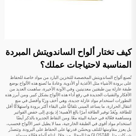
كيف تختار ألواح الساندويتش المبردة
المناسبة لاحتياجات عملك؟
تُصنع ألواح الساندويتش المخصصة للتخزين البارد من مواد خاصة للحفاظ
على برودة الأشياء مثل الأغذية أو الأدوية. وعادةً ما تُصنع هذه الألواح بوضع
طبقة عازلة بين طبقتين معدنيتين. وفي الآونة الأخيرة، ساهمت العديد من
الأفكار والتقنيات الجديدة في رفع أداء هذه الألواح بشكل كبير. ومن أبرز هذه
التطورات استخدام مواد عازلة جديدة، وهي أخف وزنًا وأفضل في منع
انتقال الحرارة، ما يساعد المبنى تلقائيًّا على البقاء أكثر برودة واستهلاكًا أقل
للطاقة. ويُعَدّ توفير الطاقة أمرًا بالغ الأهمية؛ إذ يؤدي إلى خفض الفواتير
ومساهمة فعّالة في حماية البيئة معًا. ومن النقاط الجديرة بالذكر أيضًا
استخدام مواد أقوى في الطبقة الخارجية، مما لا يطيل عمر الألواح فحسب،
بل يعزز مقاومتها للتلف ويحسّن قدرتها على الحفاظ على البرودة. وتتصدّر
شركات مثل GLOSTAR هذا المجال من خلال إنتاج ألواح فعّالة وسهلة