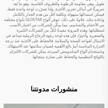
طويل. وهي مقاومة للرطوبة وللظروف القاسية، وهو ما يُعد
ضروريًّا في أماكن تخزين الأغذية. وإذا تضرّرت لوحة واحدة فقط،
فيمكن استبدالها بسهولة وتكلفة أقل من هدم الجدار بالكامل
وإعادة بنائه. علاوةً على ذلك، تتوفر ألواح GLOSTAR بأنواع مختلفة
من الأحجام والتصاميم، مما يمكّن الشركات من اختيار الأنسب
لمتطلباتها. وهذه المرونة مفيدةٌ لكلٍّ من الشركات الكبيرة
والصغيرة. وأخيرًا، فإن هذه
لوحة رغوة الزجاج الرملية
تساعد في
الامتثال لقواعد الصحة والسلامة. فالحفاظ على الأغذية عند درجة
الحرارة المناسبة أمرٌ بالغ الأهمية لضمان سلامتها عند الاستهلاك.
وباستخدام ألواح الساندويتش المبردة، يمكن للشركات الالتزام
باللوائح التنظيمية والحفاظ على نضارة منتجاتها.
منشورات مدونتنا