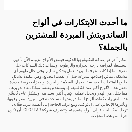
ما أحدث الابتكارات في ألواح
الساندويتش المبردة للمشترين
بالجملة؟
ابتكار آخر هو إضافة التكنولوجيا الذكية. فبعض الألواح مزودة الآن بأجهزة
استشعار لمراقبة درجة الحرارة والرطوبة. ويساعد ذلك الشركات على
معرفة ما إذا كانت غرف التبريد تعمل بشكلٍ سليم. وفي حال ظهور أي
مشكلة، يمكن إصلاحها بسرعة قبل أن تفسد البضائع. وهي مفيدةٌ بشكلٍ
خاص للمنتجات الحساسة لضمان السلامة والجودة. وأخيرًا، طريقة جديدة
لجعل هذه الألواح أكثر صداقةً للبيئة: إذ يستخدم بعضها موادًا معاد تدويرها،
مما يقلل من الهدر ويجعل عملية الإنتاج أكثر استدامة. وبشكلٍ عام، تُحسِّن
هذه التغييرات كفاءة ألواح الساندويتش المستخدمة في التبريد، وموثوقيتها،
وتأثيرها الإيجابي على الكوكب. ومع تزايد الحاجة إلى أنظمة تبريد فعَّالة،
تزداد أيضًا الحاجة إلى ألواح متقدمة، وتتشرف شركة GLOSTAR بأن تكون
جزءًا من هذه التحوُّلات.