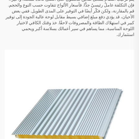
فإن التكلفة عاملٌ رئيسيٌ جدًّا. فأسعار الألواح تتفاوت حسب النوع والحجم.
قم بالمقارنة، ولكن فكّر أيضًا في التوفير على المدى الطويل. ففي بعض
الأحيان، قد يؤدي دفع مبلغ إضافي بسيط مقابل لوحة عالية الجودة إلى توفير
كبير في استهلاك الطاقة والمصروفات لاحقًا. خذ وقتك الكافي لاختيار
اللوحة المناسبة، مما يساهم في سير أعمالك بسلاسة أكبر ويحمي
استثمارك.