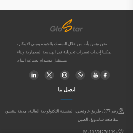
نحن نؤمن بأنه من خلال التمسك بالجودة وتبني الابتكار،
يمكننا إحداث تغييرات تحويلية في الهندسة المعمارية وبناء
مستقبل مستدام لصناعة البناء.
اتصل بنا
رقم 377، طريق غاوتشي، المنطقة التكنولوجية العالية، مدينة بينتشو،
مقاطعة شاندونغ، الصين
+86-19554276139