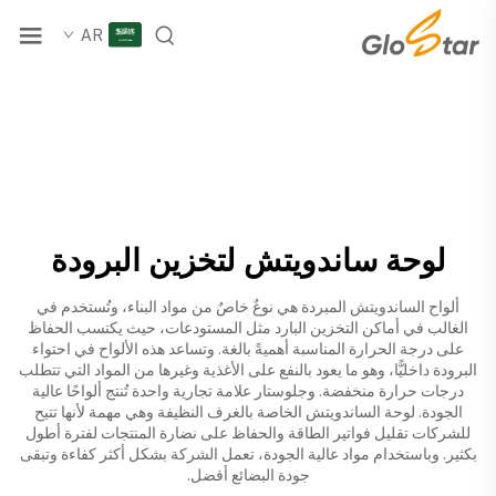
AR
لوحة ساندويتش لتخزين البرودة
ألواح الساندويتش المبردة هي نوعٌ خاصٌ من مواد البناء، وتُستخدم في
الغالب في أماكن التخزين البارد مثل المستودعات، حيث يكتسب الحفاظ
على درجة الحرارة المناسبة أهميةً بالغة. وتساعد هذه الألواح في احتواء
البرودة داخليًّا، وهو ما يعود بالنفع على الأغذية وغيرها من المواد التي تتطلب
درجات حرارة منخفضة. وجلوستار علامة تجارية واحدة تُنتج ألواحًا عالية
الجودة.
لوحة الساندويتش الخاصة بالغرف النظيفة
وهي مهمة لأنها تتيح
للشركات تقليل فواتير الطاقة والحفاظ على نضارة المنتجات لفترة أطول
بكثير. وباستخدام مواد عالية الجودة، تعمل الشركة بشكل أكثر كفاءة وتبقى
جودة البضائع أفضل.