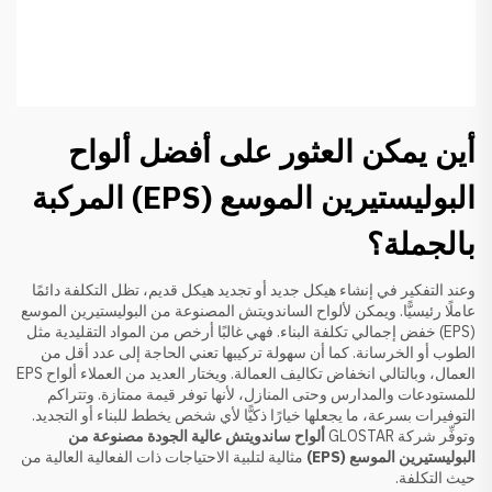
أين يمكن العثور على أفضل ألواح
البوليستيرين الموسع (EPS) المركبة
بالجملة؟
وعند التفكير في إنشاء هيكل جديد أو تجديد هيكل قديم، تظل التكلفة دائمًا
عاملًا رئيسيًّا. ويمكن لألواح الساندويتش المصنوعة من البوليستيرين الموسع
(EPS) خفض إجمالي تكلفة البناء. فهي غالبًا أرخص من المواد التقليدية مثل
الطوب أو الخرسانة. كما أن سهولة تركيبها تعني الحاجة إلى عدد أقل من
العمال، وبالتالي انخفاض تكاليف العمالة. ويختار العديد من العملاء ألواح EPS
للمستودعات والمدارس وحتى المنازل، لأنها توفر قيمة ممتازة. وتتراكم
التوفيرات بسرعة، ما يجعلها خيارًا ذكيًّا لأي شخص يخطط للبناء أو التجديد.
وتوفِّر شركة GLOSTAR
ألواح ساندويتش عالية الجودة مصنوعة من
البوليستيرين الموسع (EPS)
مثالية لتلبية الاحتياجات ذات الفعالية العالية من
حيث التكلفة.