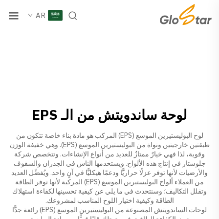
AR
لوحة ساندويتش من الـ EPS
لوح البوليستيرين الموسع (EPS) المركب هو مادة بناء خاصة تتكون من
طبقتين خارجيتين ونواة من البوليستيرين الموسع (EPS). وهي خفيفة الوزن
وقوية، لذا فهي خيارٌ ممتازٌ للعديد من أنواع الإنشاءات. وتتخصص شركة
جلوستار في إنتاج هذه الألواح. ويستخدمها الناس في الجدران والسقوف
والأرضيات لأنها توفر عزلًا حراريًّا ودعمًا هيكليًّا في آنٍ واحد. ويُفضِّل العديد
من العملاء ألواح البوليستيرين الموسع (EPS) المركبة لأنها توفر الطاقة
وتقلل التكاليف؛ وسنتحدث في ما يلي عن كيفية تحسينها لكفاءة استهلاك
الطاقة وكيفية اختيار اللوح المناسب لمشروعك.
لوحات الساندويتش المصنوعة من البوليستيرين الموسع (EPS) رائعة جدًّا
من حيث الكفاءة الطاقية. فهي تمتلك قلبًا قويًّا من مادة البوليستيرين