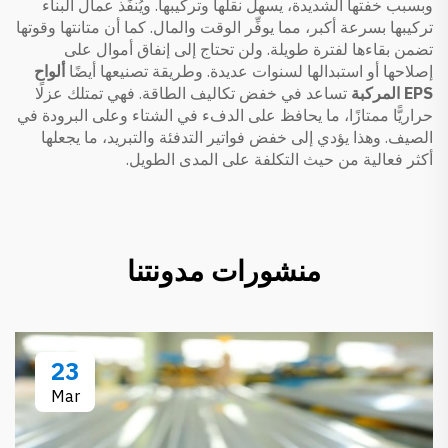
وبسبب خفتها الشديدة، يسهل نقلها وتركيبها. ويُنفِّذ عمال البناء
تركيبها بسرعة أكبر، مما يوفِّر الوقت والمال. كما أن متانتها وقوتها
تضمن بقاءها لفترة طويلة. ولن تحتاج إلى إنفاق أموال على
إصلاحها أو استبدالها لسنوات عديدة. وطريقة تصنيعها أيضًا
ألواح
EPS المركبة
تساعد في خفض تكاليف الطاقة. فهي تمتلك عزلًا
حراريًّا ممتازًا، ما يحافظ على الدفء في الشتاء وعلى البرودة في
الصيف. وهذا يؤدي إلى خفض فواتير التدفئة والتبريد، ما يجعلها
أكثر فعالية من حيث التكلفة على المدى الطويل.
منشورات مدونتنا
23
Mar