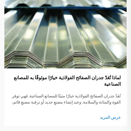
لماذا تُعَدّ جدران الصفائح الفولاذية خيارًا موثوقًا به للمصانع
الصناعية
تُعَدّ جدران الصفائح الفولاذية خيارًا متينًا للمصانع الصناعية. فهي توفر
القوة والمتانة والسلامة. وعند إنشاء مصنعٍ جديد أو ترقية مصنعٍ قائم،
فإن اختيار المواد المناسبة يكتسب أهميةً بالغة. فجدران الصفائح
الفولاذية ليست فقط مقاومة للتأثيرات الخارجية، بل تساعد أيضًا في
عرض المزيد
الحفاظ على كل شيء...