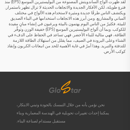
لقد ظهرت ألواح الساندويتش المصنوعة من البوليستيرين الموسع (EPS) منذ
فترةٍ طويلة، لكن الأفكار الجديدة والاتجاهات الحديثة لا تزال تظهر باستمرار.
ويكتشف الناس طرقًا جديدة ومثيرة لاستخدام هذه الألواح في مختلف
المباني والمشاريع. ومن أبرز هذه الاتجاهات استخدامها في البناء الصديق
للبيئة. فكثيرٌ من الناس اليوم يهتمون بالبيئة ويرغبون في إنشاء مبانٍ مفيدة
للكوكب. وبما أن ألواح البوليستيرين الموسع (EPS) خفيفة الوزن وتوفِّر
الطاقة، فهي مثالية للبناء الأخضر. فهي تساعد في الحفاظ على الدفء في
الشتاء وعلى البرودة في الصيف، مما يقلل من استهلاك الطاقة اللازمة
للتدفئة والتبريد. وهذا أمرٌ في غاية الأهمية للحد من انبعاثات الكربون وإنقاذ
كوكب الأرض.
نحن نؤمن بأنه من خلال التمسك بالجودة وتبني الابتكار،
يمكننا إحداث تغييرات تحويلية في الهندسة المعمارية وبناء
مستقبل مستدام لصناعة البناء.