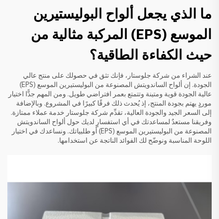
ما الذي يجعل ألواح البوليستيرين
الموسع (EPS) المركبة مثالية من
حيث الكفاءة الطاقية؟
عند الشراء من شركة جلوستار، فإنك تثق في حصولك على منتج عالي
الجودة. إن ألواح الساندويتش المصنوعة من البوليستيرين الموسع (EPS)
عالية الجودة قوية ومتينة وتتمتع بعمر افتراضي طويل. ومن المهم جدًّا اختيار
موردٍ يهتم بجودة المنتج، إذ يُحدث ذلك فرقًا كبيرًا في المشروع. وبالإضافة
إلى السعر الجيد والجودة العالية، تقدِّم شركة جلوستار خدمة عملاء ممتازة.
وفريقنا مستعدٌ لمساعدتك في أي استفسارٍ لديك حول ألواح الساندويتش
المصنوعة من البوليستيرين الموسع (EPS) أو طلبياتك. ونساعدك في اختيار
اللوحة المناسبة ونوضّح لك الفوائد الناتجة عن استخدامها.