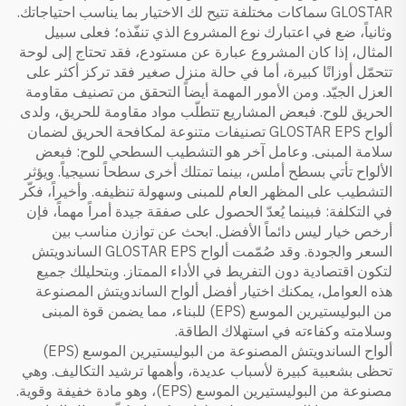
GLOSTAR سماكات مختلفة تتيح لك الاختيار بما يناسب احتياجاتك.
وثانياً، ضع في اعتبارك نوع المشروع الذي تنفّذه؛ فعلى سبيل
المثال، إذا كان المشروع عبارة عن مستودع، فقد تحتاج إلى لوحة
تتحمّل أوزانًا كبيرة، أما في حالة منزل صغير فقد تركز أكثر على
العزل الجيّد. ومن الأمور المهمة أيضاً التحقق من تصنيف مقاومة
الحريق للوح. فبعض المشاريع تتطلّب مواد مقاومة للحريق، ولدى
ألواح GLOSTAR EPS تصنيفات متنوعة لمكافحة الحريق لضمان
سلامة المبنى. وعامل آخر هو التشطيب السطحي للوح: فبعض
الألواح تأتي بسطح أملس، بينما تمتلك أخرى سطحاً نسيجياً. ويؤثر
التشطيب على المظهر العام للمبنى وسهولة تنظيفه. وأخيراً، فكّر
في التكلفة: فبينما يُعدّ الحصول على صفقة جيدة أمراً مهماً، فإن
أرخص خيار ليس دائماً الأفضل. ابحث عن توازن مناسب بين
السعر والجودة. وقد صُمّمت ألواح GLOSTAR EPS الساندويتش
لتكون اقتصادية دون التفريط في الأداء الممتاز. وبتحليلك جميع
هذه العوامل، يمكنك اختيار أفضل ألواح الساندويتش المصنوعة
من البوليستيرين الموسع (EPS) للبناء، مما يضمن قوة المبنى
وسلامته وكفاءته في استهلاك الطاقة.
ألواح الساندويتش المصنوعة من البوليستيرين الموسع (EPS)
تحظى بشعبية كبيرة لأسباب عديدة، وأهمها ترشيد التكاليف. وهي
مصنوعة من البوليستيرين الموسع (EPS)، وهو مادة خفيفة وقوية.