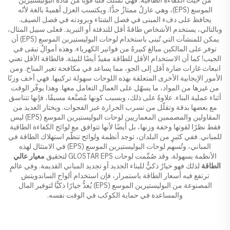
الموسع (EPS)، وهي عازلٌ ممتازٌ جدًّا. ويكتسب العزل أهميةً بالغة لأنّه
يحافظ على دفء المبنى في فصل الشتاء وبرودته في فصل الصيف.
وبالتالي، يستخدم الأشخاص طاقةً أقل للتدفئة أو التبريد. فعلى سبيل المثال،
يمكن للمنشآت التي تُبنى باستخدام لوحات البوليستيرين الموسع (EPS) أن
توفر على المالكين مبالغ كبيرةً من فواتير الكهرباء. وهذه أموالٌ تبقى في
الجيب! كما أن الاستخدام الأقل للطاقة مفيدٌ أيضًا للبيئة. فالطاقة الأقل تعني
انبعاث غازات ضارة أقل إلى الجو، مما يساعد في مكافحة تغير المناخ. ومن
الأمور الإيجابية الأخرى المتعلقة بهذه اللوحات سهولة تركيبها. فهي أخف وزنًا
من غيرها من المواد، ما يسهّل على العمال التعامل معها. وهذا يوفّر الوقت
أثناء عملية البناء. علاوةً على ذلك، وبسبب كونها مُصنَّعة مسبقًا، فإنها تتناسق
مع بعضها بدقة وتقلّل من تسرب الحرارة عبر الفجوات. ويختار العديد من
المقاولين والمصممين المعماريين لوحات البوليستيرين الموسع (EPS) ليس
فقط نظرًا لقوتها وخفة وزنها، بل أيضًا لأنها تتوافق مع لوائح الكفاءة الطاقية
للمباني. ففي كثيرٍ من البلدان، توجد أنظمة ولوائح تنظّم استهلاك الطاقة في
المباني، وتُسهم لوحات البوليستيرين الموسع (EPS) في الامتثال لهذه
الأنظمة بسهولة. وقد صُمِّمت لوحات GLOSTAR EPS لتحقيق
معيار عالي
الطاقة
لذلك فهو خيارٌ ذكيٌّ للبناء الجديد أو تجديد المباني القديمة. وفي عالمٍ
ترتفع فيه أسعار الطاقة باستمرار، فإن استخدام ألواح الساندويتش
المصنوعة من البوليستيرين الموسع (EPS) يُعدُّ خيارًا ذكيًّا لتوفير المال
والمساعدة في حماية الكوكب في الوقت نفسه.