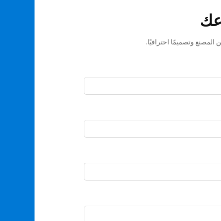
عك
المصنع وتصميمًا احترافيًا.