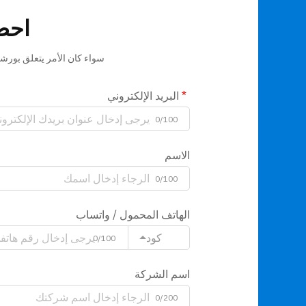
احص
سواء كان الأمر يتعلق بورشة 
البريد الإلكتروني
0/100
الاسم
0/100
الهاتف المحمول / واتساب
كود
0/100
اسم الشركة
0/200