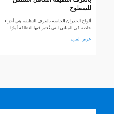
للسطوح
ألواح الجدران الخاصة بالغرف النظيفة هي أجزاء
خاصة في المباني التي تُعتبر فيها النظافة أمرًا
بالغ الأهمية. وتساعد هذه الألواح في الحفاظ
عرض المزيد
على نقاء الهواء وتقليل احتمال دخول الغبار أو
الجراثيم. وعند العمل داخل الغرفة النظيفة، فإن
كل تفصيلة صغيرة تكتسب أهمية كبيرة...