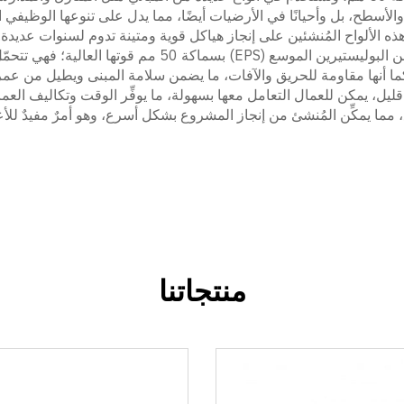
ذه الألواح المُنشئين على إنجاز هياكل قوية ومتينة تدوم لسنوات عديدة.
من أبرز المزايا التي تتميّز بها ألواح الساندويتش المصنوعة م
كما أنها مقاومة للحريق والآفات، ما يضمن سلامة المبنى ويطيل من عمر
مما يمكِّن المُنشئ من إنجاز المشروع بشكل أسرع، وهو أمرٌ مفيدٌ للأ
منتجاتنا