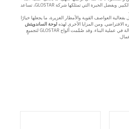
أسرع وأكثر كفاءة. ويمكن استخدام هذه الألواح في الجدران والأسطح، بل وأحيانًا في الأرضيات أيضًا، مما يدل على تنوعها الوظيفي الكبير. وبفضل الخبرة التي تمتلكها شركة GLOSTAR، تساعد
ن البوليستيرين الموسع (EPS) بسماكة 50 مم قوتها العالية؛ فهي تتحمّل بفعالية العواصف القوية والأمطار الغزيرة، ما يجعلها خيارًا
ه الافتراضي. ومن المزايا الأخرى لهذه
لوحة الساندويتش
الألواح خفيفة جدًّا. وبما أن وزنها قليل، يمكن للعمال التعامل معها بسهولة، ما يوفِّر الوقت وتكاليف العمالة في عملية البناء. وقد صُمِّمت ألواح GLOSTAR لتجميعٍ
عمال.