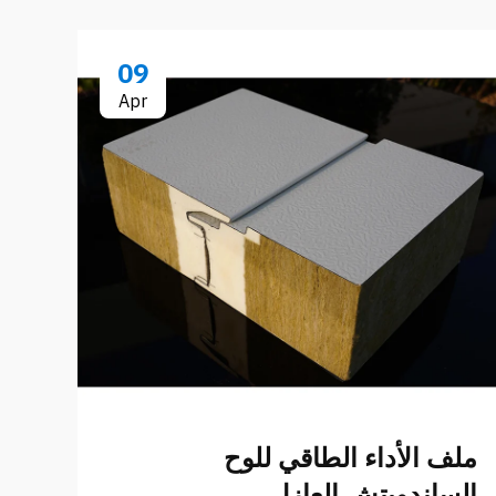
09
Apr
مع
ال
ملف الأداء الطاقي للوح
ال
الساندويتش العازل