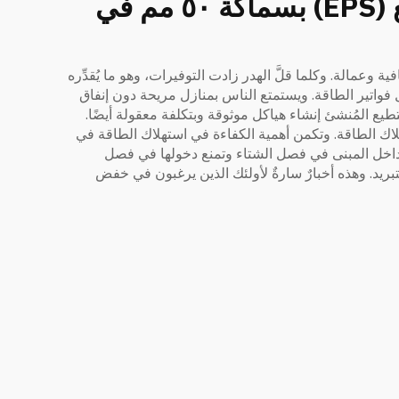
ما فوائد الألواح الساندويشية المصنوعة من البوليستيرين الموسع (EPS) بسماكة ٥٠ مم في
 وعمالة. وكلما قلَّ الهدر زادت التوفيرات، وهو ما يُقدِّره
ِّل فواتير الطاقة. ويستمتع الناس بمنازل مريحة دون إنفاق
رًا في جعل المباني أكثر كفاءة في استهلاك الطاقة. وتكمن أهمية الكفاءة في استهلاك الطاقة في
ي، إذ تحافظ على الحرارة داخل المبنى في فصل الشتاء وتمنع دخولها في فصل
تبريد. وهذه أخبارٌ سارةٌ لأولئك الذين يرغبون في خفض