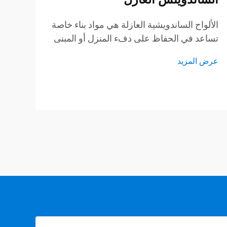
تُع
الص
الألواح الساندويشية العازلة هي مواد بناء خاصة
فهي
تساعد في الحفاظ على دفء المنزل أو المبنى
عرض
من 
في فصل الشتاء، وبرودته في فصل الصيف.
عرض المزيد
صوف
وتتكوّن هذه الألواح من طبقتين خارجيتين، بينما
الا
يُملأ الجزء الداخلي عادةً بالرغوة أو ما شابه ذلك.
وبفضل هذا التصميم فإنها...