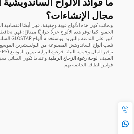
مجال الإنشاءات؟
وبجانب كون هذه الألواح قوية وخفيفة، فهي أيضًا اقتصادية التك
الجميع. كما توفر هذه الألواح عزلًا حراريًّا ممتازًا؛ فهي تح
كبير على التدفئة والتبريد. وباستخدام ألواح GLOSTAR الساندويشية المصنوعة من البوليستيرين الموسع (EPS) بسماكة ٥٠ مم، يستطيع المُنشئ إنشاء هياكل موثوقة وبتكلفة معقولة أيضًا.
الصيف.
لوحة رغوة الزجاج الرملية
وعندما تكون المباني معزو
فواتير الطاقة الخاصة بهم.