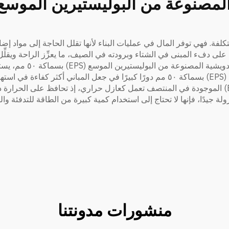
لفة. فهي توفر المال في عمليات البناء لأنها تقلل الحاجة إلى مواد إضافية
افظ على دفء المبنى في الشتاء وبرودته في الصيف، ما يعزِّز الراحة ويقل
تلعب ألواح الساندويتش المصنوعة من البوليستيرين الموسع (EPS) بسماكة ٥٠ مم دورًا كبي
توفير المال وحماية البيئة. فرغوة البوليستيرين الموسع (EPS) الموجودة في المنتصف تعمل كعازل حرار
لة جيدًا، فإنها لا تحتاج إلى استخدام كمية كبيرة من الطاقة للتدفئة وال
منشورات مدونتنا