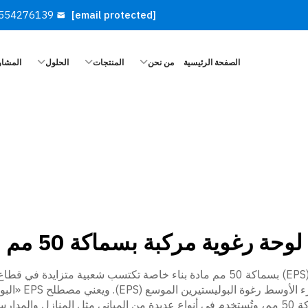
554276139
[email protected]
الصفحة الرئيسية
من نحن
المنتجات
الحلول
المشار
لوحة رغوية مركبة بسماكة 50 مم
تُعد ألواح الساندويتش المصنوعة من البوليستيرين الموسع (EPS) بسماكة 50 مم مادة بناء
مصنوعتين من الم
وتنتج شركة GLOSTAR ألواح ساندويتش عالية الجودة بسماكة 50 مم، وتُستخدم في أنواع عديدة من ا