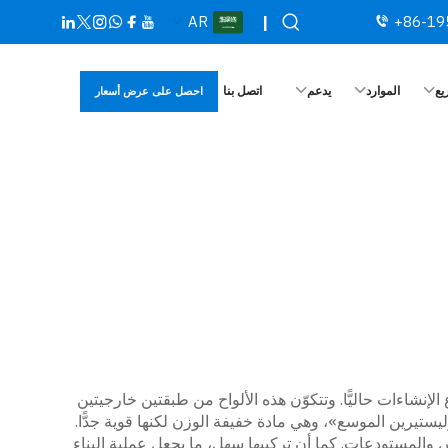
AR
|
+86-19
يع
الموارد
يدعم
اتصل بنا
احصل على عرض أسعار
 خاصة تكتسب شعبية متزايدة في قطاع الإنشاءات حاليًّا. وتتكوّن هذه الألواح من طبقتين خارجيتين
عدن أو مواد قوية أخرى، بينما يشكّل الجزء الأوسط رغوة البوليستيرين الموسع (EPS). ويعني مصطلح EPS «البوليستيرين الموسع»، وهي مادة خفيفة الوزن لكنها قوية جدًّا.
لمباني مثل المنازل والمدارس والمستودعات. كما أن تركيبها سهل، ما يجعل عملية البناء