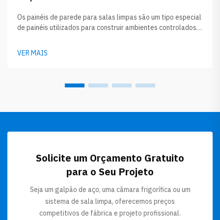
Os painéis de parede para salas limpas são um tipo especial
de painéis utilizados para construir ambientes controlados
em fábricas, laboratórios ou hospitais. Eles mantêm o ar
limpo de poeira, germes e outras partículas. Quando você
VER MAIS
imagina uma sala limpa, é como um local extremamente
organizado, projetado inteiramente para ...
Solicite um Orçamento Gratuito
para o Seu Projeto
Seja um galpão de aço, uma câmara frigorífica ou um
sistema de sala limpa, oferecemos preços
competitivos de fábrica e projeto profissional.