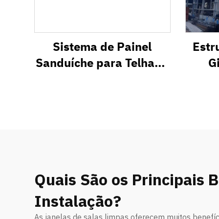
Sistema de Painel
Estr
Sanduíche para Telhado
G
Metálico com
Isolamento Térmico
SR1000
Quais São os Principais 
Instalação?
As janelas de salas limpas oferecem muitos benefíci