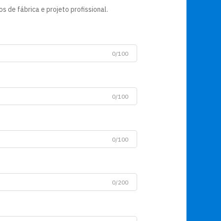
 de fábrica e projeto profissional.
0/100
0/100
0/100
0/200