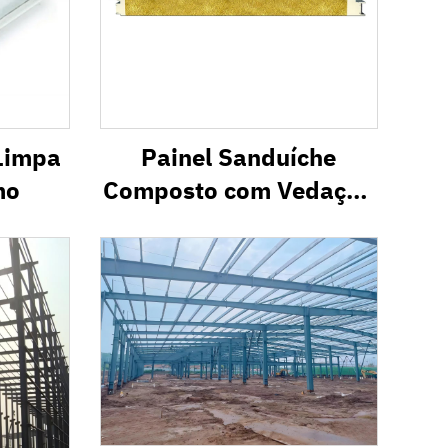
 Limpa
Painel Sanduíche
mo
Composto com Vedação
nas Bordas em PU IW