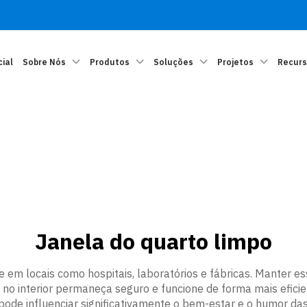
cial
Sobre Nós
Produtos
Soluções
Projetos
Recur
Janela do quarto limpo
em locais como hospitais, laboratórios e fábricas. Manter e
o no interior permaneça seguro e funcione de forma mais efici
 pode influenciar significativamente o bem-estar e o humor da