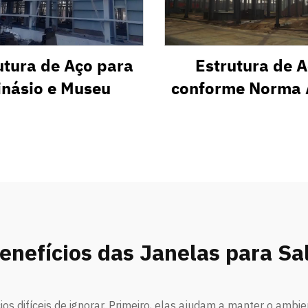
utura de Aço para
Estrutura de 
inásio e Museu
conforme Norma
Benefícios das Janelas para Sa
os difíceis de ignorar. Primeiro, elas ajudam a manter o ambi