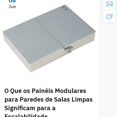
08
Jun
O
p
O Que os Painéis Modulares
C
para Paredes de Salas Limpas
d
Significam para a
Sa
Escalabilidade