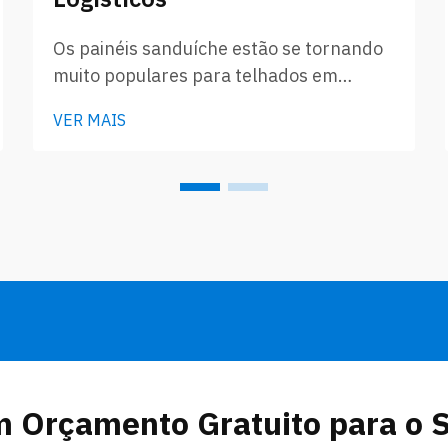
Os painéis sanduíche estão se tornando
muito populares para telhados em
centros logísticos atualmente. Esses
VER MAIS
painéis especiais são compostos por
duas camadas, geralmente chapas
metálicas, com um material isolante no
meio. Devido a esse design, eles
possuem boa resistência, não são
pesados de forma alguma e...
m Orçamento Gratuito para o 