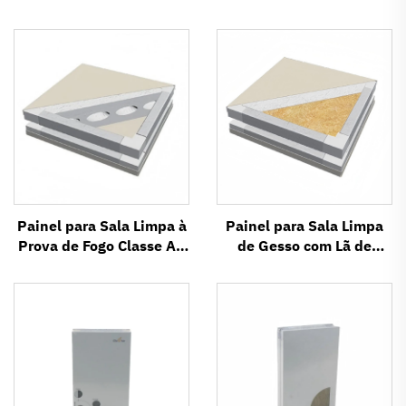
Painel para Sala Limpa à
Painel para Sala Limpa
Prova de Fogo Classe A1
de Gesso com Lã de
à Base de Oxissulfato de
Rocha — Painel
Magnésio
Sanduíche à Prova de
Fogo