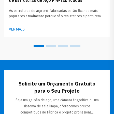
de Estruturas de Aço Pré-fabricadas
As estruturas de aço pré-fabricadas estão ficando mais
populares atualmente porque são resistentes e permitem
uma construção rápida. Empresas como a GLOSTAR
fabricam esses edifícios inicialmente na fábrica e, em
VER MAIS
seguida, os transportam para o local da obra. Isso
economiza muito tempo na construção e geralmente
também gera menos desperdício...
Solicite um Orçamento Gratuito
para o Seu Projeto
Seja um galpão de aço, uma câmara frigorífica ou um
sistema de sala limpa, oferecemos preços
competitivos de fábrica e projeto profissional.