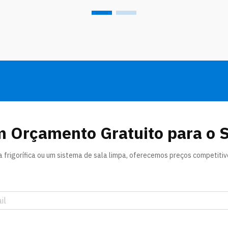
adquirir estruturas de aço com múltiplas
vãos...
m Orçamento Gratuito para o 
frigorífica ou um sistema de sala limpa, oferecemos preços competitivos