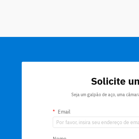
verão. A GLOSTAR oferece muitas opções
diferentes de revestimento para...
Solicite u
Seja um galpão de aço, uma câmara 
Email
Nome