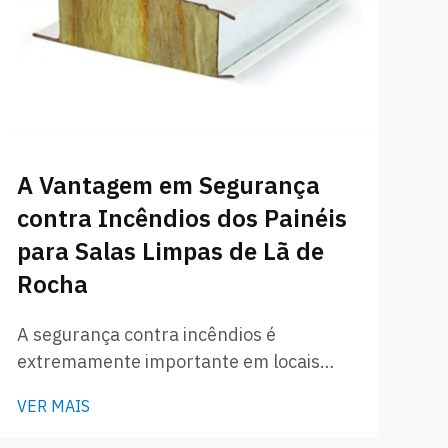
P
J
A Vantagem em Segurança
c
contra Incêndios dos Painéis
E
para Salas Limpas de Lã de
Si
Rocha
vi
mu
A segurança contra incêndios é
VE
li
extremamente importante em locais
fu
onde a limpeza é fundamental. Uma boa
es
VER MAIS
maneira de manter uma sala limpa
am
segura contra incêndios é utilizar painéis