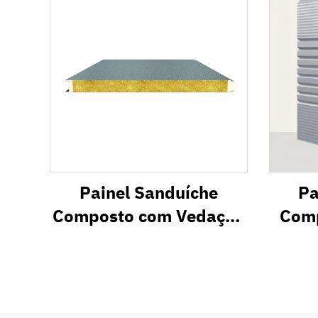
Painel Sanduíche
Pa
Composto com Vedação
Comp
nas Bordas em PU e
Encaixe Macho-Fêmea
IW