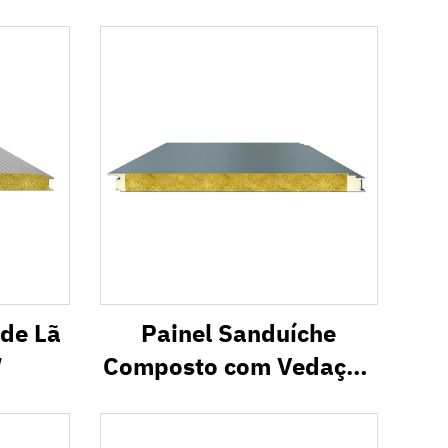
 de Lã
Painel Sanduíche
W
Composto com Vedação
nas Bordas em PU IW