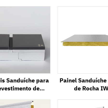
is Sanduíche para
Painel Sanduíche
evestimento de
de Rocha I
ada de Edifícios
ndustriais HW