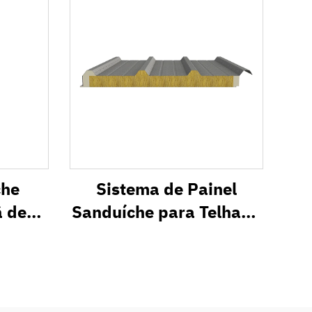
che
Sistema de Painel
ã de
Sanduíche para Telhado
Metálico com
Isolamento Térmico
SR1000