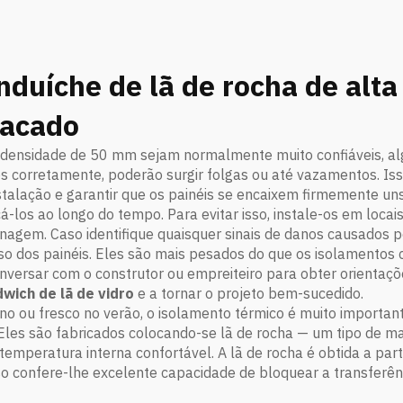
nduíche de lã de rocha de alt
tacado
ta densidade de 50 mm sejam normalmente muito confiáveis,
s corretamente, poderão surgir folgas ou até vazamentos. Is
stalação e garantir que os painéis se encaixem firmemente un
-los ao longo do tempo. Para evitar isso, instale-os em locai
enagem. Caso identifique quaisquer sinais de danos causados 
dos painéis. Eles são mais pesados do que os isolamentos
versar com o construtor ou empreiteiro para obter orientaçõ
dwich de lã de vidro
e a tornar o projeto bem-sucedido.
no ou fresco no verão, o isolamento térmico é muito importan
les são fabricados colocando-se lã de rocha — um tipo de mat
temperatura interna confortável. A lã de rocha é obtida a part
o confere-lhe excelente capacidade de bloquear a transferênc