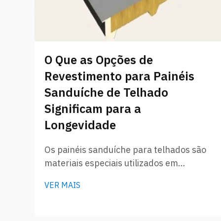
O Que as Opções de
Revestimento para Painéis
Sanduíche de Telhado
Significam para a
Longevidade
Os painéis sanduíche para telhados são
materiais especiais utilizados em
coberturas de edifícios. Eles possuem
VER MAIS
uma camada de isolamento entre duas
chapas metálicas, o que ajuda a manter
a casa aquecida no inverno e fresca no