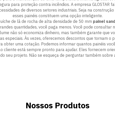
egura para proteção contra incêndios. A empresa GLOSTAR fabr
essidades de diversos setores industriais. Seja na construçã
esses painéis constituem uma opção inteligente.
uíche de lã de rocha de alta densidade de 50 mm
painel san
andes quantidades, você paga menos. Você pode consultar nos
ume não só economiza dinheiro, mas também garante que você
as especiais. Às vezes, oferecemos descontos que tornam o pr
a obter uma cotação. Podemos informar quantos painéis você
ao cliente está sempre pronto para ajudar. Eles fornecem or
do seu projeto. Não se esqueça de perguntar também sobre a
Nossos Produtos