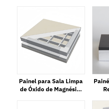
Painel para Sala Limpa
Painé
de Óxido de Magnésio,
R
Painel Sanduíche à
Fach
Prova de Fogo
I