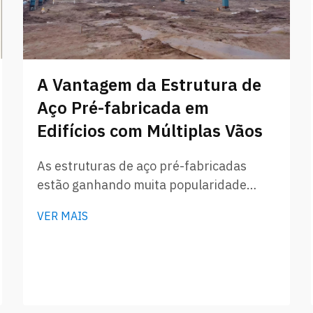
A Vantagem da Estrutura de
Aço Pré-fabricada em
Edifícios com Múltiplas Vãos
As estruturas de aço pré-fabricadas
estão ganhando muita popularidade
atualmente, especialmente em edifícios
VER MAIS
com múltiplas vãos, como armazéns ou
grandes estabelecimentos comerciais. O
Que os Compradores por Atacado
Precisam Saber: Quando os
compradores por atacado desejam