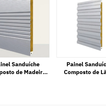
inel Sanduíche
Painel Sanduí
osto de Madeira
Composto de L
de Rocha VW
Rocha TW