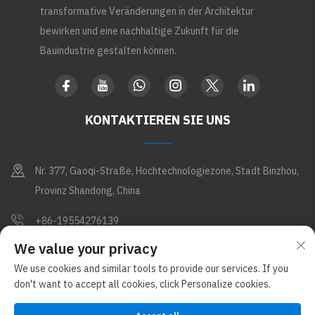
transformative Veränderungen in der Architektur
bewirken und eine nachhaltige Zukunft für die
Bauindustrie gestalten können.
KONTAKTIEREN SIE UNS
Nr. 377, Gaoqi-Straße, Hochtechnologiezone, Stadt Binzhou,
Provinz Shandong, China
+86-19554276139
We value your privacy
[email protected]
We use cookies and similar tools to provide our services. If you
don't want to accept all cookies, click Personalize cookies.
Copyright © Shandong Apex Metal Products Co., Ltd. Alle Rechte
vorbehalten (im Glostar New Materials Group-Konzern)