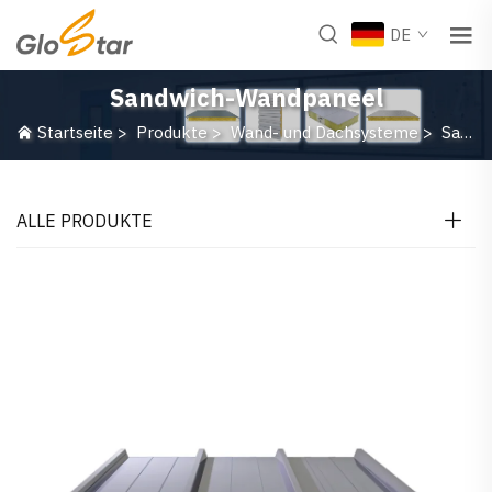
DE
Sandwich-Wandpaneel
Startseite
>
Produkte
>
Wand- und Dachsysteme
>
Sandwich-Wandpaneel
ALLE PRODUKTE