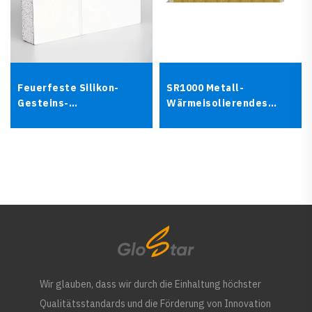
Feuerfeste Silikon-
SR1000 Metall-
Gesteins-
Wärmeisolierendes
Reinraumplatte für GMP-
Dach-
Workshops und
Sandwichpaneelsystem
Krankenhäuser
Wir glauben, dass wir durch die Einhaltung höchster
Qualitätsstandards und die Förderung von Innovation