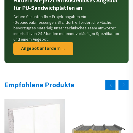
Fordern Sie jetzt ein kostenloses Angebot
für PU-Sandwichplatten an
Geben Sie unten Ihre Projektangaben ein
(Gebäudeabmessungen, Standort, erforderliche Fläche,
bevorzugtes Material); unser technisches Team antwortet
innerhalb von 24 Stunden mit einer vorläufigen Spezifikation
und einem Angebot.
Angebot anfordern →
Empfohlene Produkte