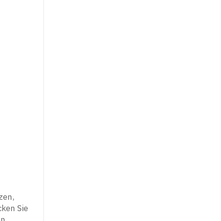
zen,
cken Sie
n.