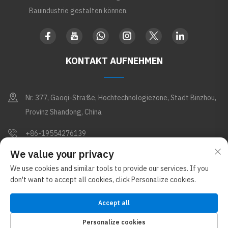
Bauindustrie gestalten können.
KONTAKT AUFNEHMEN
Nr. 377, Gaoqi-Straße, Hochtechnologiezone, Stadt Binzhou,
Provinz Shandong, China
+86-19554276139
We value your privacy
[email protected]
We use cookies and similar tools to provide our services. If you
don't want to accept all cookies, click Personalize cookies.
Copyright © Shandong Apex Metal Products Co., Ltd. Alle Rechte
vorbehalten (im Glostar New Materials Group-Konzern)
Accept all
Datenschutzrichtlinie
Blog
Personalize cookies