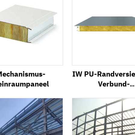
Mechanismus-
IW PU-Randversie
einraumpaneel
Verbund-
Sandwichpane