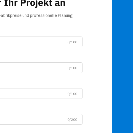
 Ihr Projekt an
Fabrikpreise und professionelle Planung.
0/100
0/100
0/100
0/200