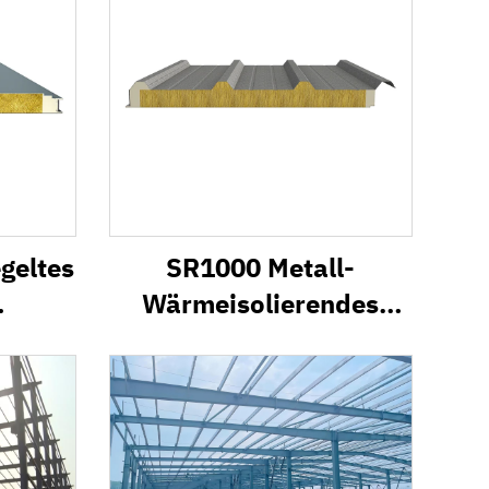
geltes
SR1000 Metall-
Wärmeisolierendes
el
Dach-
Sandwichpaneelsystem