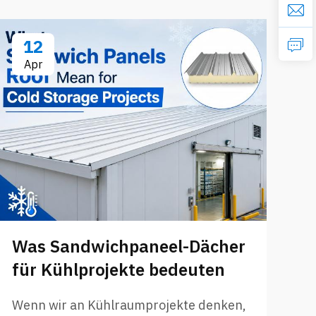
12
Apr
Was Sandwichpaneel-Dächer
D
für Kühlprojekte bedeuten
h
v
Wenn wir an Kühlraumprojekte denken,