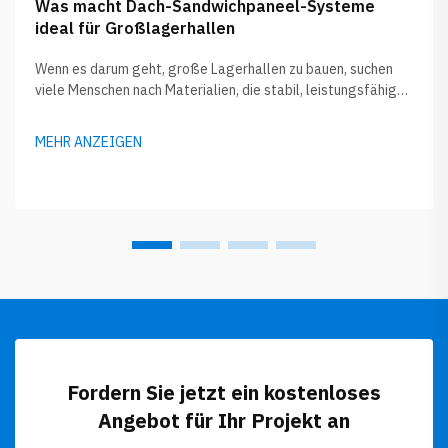
Was macht Dach-Sandwichpaneel-Systeme
ideal für Großlagerhallen
Wenn es darum geht, große Lagerhallen zu bauen, suchen
viele Menschen nach Materialien, die stabil, leistungsfähig
und nicht allzu teuer sind. Dach-Sandwichpaneele gewinnen
derzeit zunehmend an Beliebtheit bei Bauunternehmen und
MEHR ANZEIGEN
Eigentümern. GLOSTAR spezialisiert sich auf diese Dach-
Sandwichpaneele, die...
Fordern Sie jetzt ein kostenloses
Angebot für Ihr Projekt an