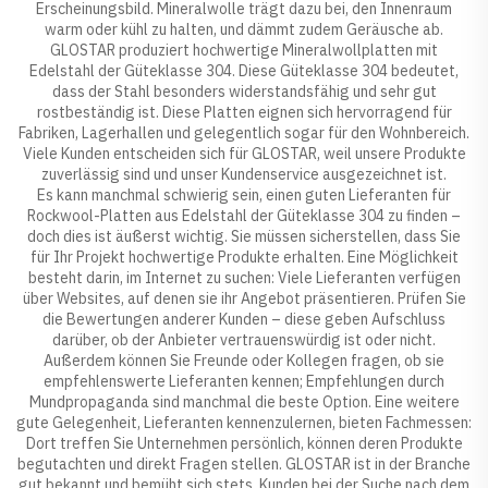
Erscheinungsbild. Mineralwolle trägt dazu bei, den Innenraum
warm oder kühl zu halten, und dämmt zudem Geräusche ab.
GLOSTAR produziert hochwertige Mineralwollplatten mit
Edelstahl der Güteklasse 304. Diese Güteklasse 304 bedeutet,
dass der Stahl besonders widerstandsfähig und sehr gut
rostbeständig ist. Diese Platten eignen sich hervorragend für
Fabriken, Lagerhallen und gelegentlich sogar für den Wohnbereich.
Viele Kunden entscheiden sich für GLOSTAR, weil unsere Produkte
zuverlässig sind und unser Kundenservice ausgezeichnet ist.
Es kann manchmal schwierig sein, einen guten Lieferanten für
Rockwool-Platten aus Edelstahl der Güteklasse 304 zu finden –
doch dies ist äußerst wichtig. Sie müssen sicherstellen, dass Sie
für Ihr Projekt hochwertige Produkte erhalten. Eine Möglichkeit
besteht darin, im Internet zu suchen: Viele Lieferanten verfügen
über Websites, auf denen sie ihr Angebot präsentieren. Prüfen Sie
die Bewertungen anderer Kunden – diese geben Aufschluss
darüber, ob der Anbieter vertrauenswürdig ist oder nicht.
Außerdem können Sie Freunde oder Kollegen fragen, ob sie
empfehlenswerte Lieferanten kennen; Empfehlungen durch
Mundpropaganda sind manchmal die beste Option. Eine weitere
gute Gelegenheit, Lieferanten kennenzulernen, bieten Fachmessen:
Dort treffen Sie Unternehmen persönlich, können deren Produkte
begutachten und direkt Fragen stellen. GLOSTAR ist in der Branche
gut bekannt und bemüht sich stets, Kunden bei der Suche nach dem