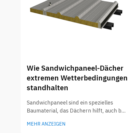
Wie Sandwichpaneel-Dächer
extremen Wetterbedingungen
standhalten
Sandwichpaneel sind ein spezielles
Baumaterial, das Dächern hilft, auch bei
widrigen Witterungsbedingungen stabil
MEHR ANZEIGEN
zu bleiben. Sie bestehen aus zwei