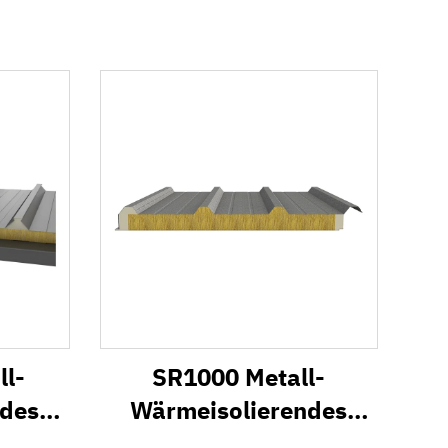
l-
SR1000 Metall-
ndes
Wärmeisolierendes
Dach-