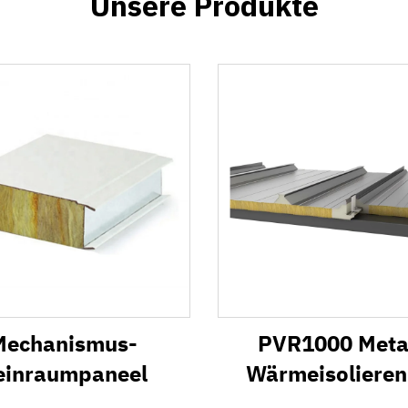
Unsere Produkte
Mechanismus-
PVR1000 Metal
einraumpaneel
Wärmeisoliere
Dachsystem