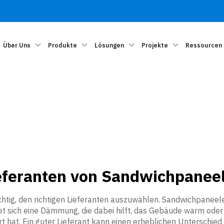
Über Uns
Produkte
Lösungen
Projekte
Ressourcen
eferanten von Sandwichpanee
htig, den richtigen Lieferanten auszuwählen. Sandwichpaneelen 
et sich eine Dämmung, die dabei hilft, das Gebäude warm oder
rt hat. Ein guter Lieferant kann einen erheblichen Unterschied