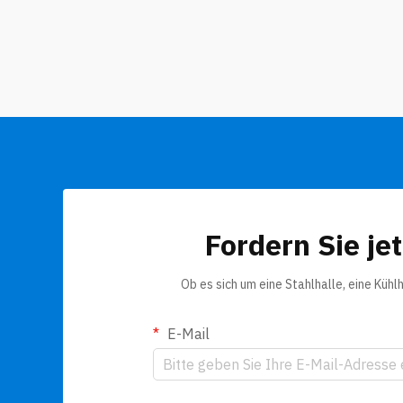
äußeren Schichten und einer inneren
Schicht, die meist aus Schaumstoff
besteht. Diese Bauweise macht sie
besonders widerstandsfähig gegenüber
extremen Bedingungen. Egal ob starker
Regen, heftige Winde oder Schnee, ...
Fordern Sie je
Ob es sich um eine Stahlhalle, eine Küh
E-Mail