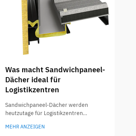
W
R
Was macht Sandwichpaneel-
S
Dächer ideal für
Zw
Logistikzentren
Re
Br
Sandwichpaneel-Dächer werden
M
do
heutzutage für Logistikzentren
Um
zunehmend beliebt. Diese speziellen
Be
MEHR ANZEIGEN
Paneel bestehen aus zwei Schichten –
di