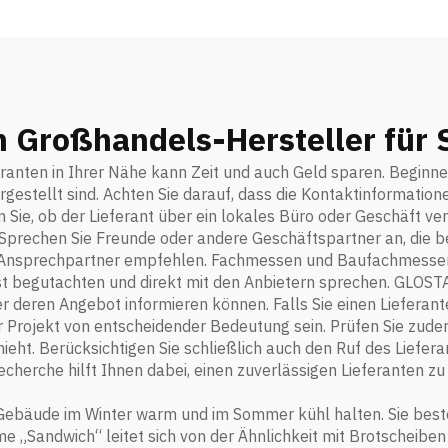
n Großhandels-Hersteller für
anten in Ihrer Nähe kann Zeit und auch Geld sparen. Beginnen 
gestellt sind. Achten Sie darauf, dass die Kontaktinformatione
n Sie, ob der Lieferant über ein lokales Büro oder Geschäft ver
: Sprechen Sie Freunde oder andere Geschäftspartner an, die 
 Ansprechpartner empfehlen. Fachmessen und Baufachmessen 
st begutachten und direkt mit den Anbietern sprechen. GLOS
er deren Angebot informieren können. Falls Sie einen Lieferan
r Projekt von entscheidender Bedeutung sein. Prüfen Sie zudem 
ht. Berücksichtigen Sie schließlich auch den Ruf des Liefera
echerche hilft Ihnen dabei, einen zuverlässigen Lieferanten zu
 Gebäude im Winter warm und im Sommer kühl halten. Sie best
 „Sandwich“ leitet sich von der Ähnlichkeit mit Brotscheiben