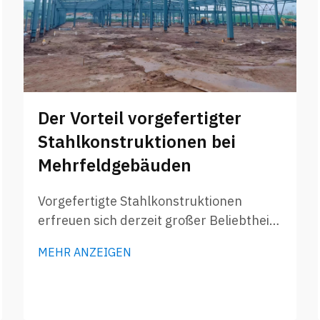
Der Vorteil vorgefertigter
Stahlkonstruktionen bei
Mehrfeldgebäuden
Vorgefertigte Stahlkonstruktionen
erfreuen sich derzeit großer Beliebtheit,
insbesondere bei Gebäuden mit vielen
MEHR ANZEIGEN
Feldern wie Lagerhallen oder großen
Gewerbeobjekten. Was Großhändler
wissen müssen: Wenn Großhändler
Mehrfeld-Stahlkonstruktionen kaufen