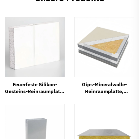
Feuerfeste Silikon-
Gips-Mineralwolle-
Gesteins-Reinraumplatte
Reinraumplatte,
für GMP-Workshops und
feuerfeste
Krankenhäuser
Sandwichplatte