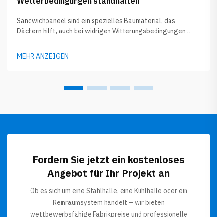
Wetterbedingungen standhalten
Sandwichpaneel sind ein spezielles Baumaterial, das
Dächern hilft, auch bei widrigen Witterungsbedingungen
stabil zu bleiben. Sie bestehen aus zwei äußeren Schichten
und einer inneren Schicht, die meist aus Schaumstoff
MEHR ANZEIGEN
besteht. Diese Bauweise macht sie besonders
widerstandsfähig gegenüber extremen Bedingungen. Egal
ob starker Regen, heftige Winde oder Schnee, ...
Fordern Sie jetzt ein kostenloses
Angebot für Ihr Projekt an
Ob es sich um eine Stahlhalle, eine Kühlhalle oder ein
Reinraumsystem handelt – wir bieten
wettbewerbsfähige Fabrikpreise und professionelle