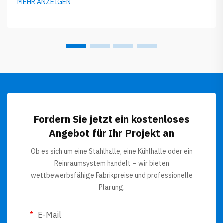
MEHR ANZEIGEN
Baustelle. Dadurch wird viel Zeit beim Bau gespart und in der
Regel entsteht auch weniger Abfall...
Fordern Sie jetzt ein kostenloses
Angebot für Ihr Projekt an
Ob es sich um eine Stahlhalle, eine Kühlhalle oder ein
Reinraumsystem handelt – wir bieten
wettbewerbsfähige Fabrikpreise und professionelle
Planung.
E-Mail