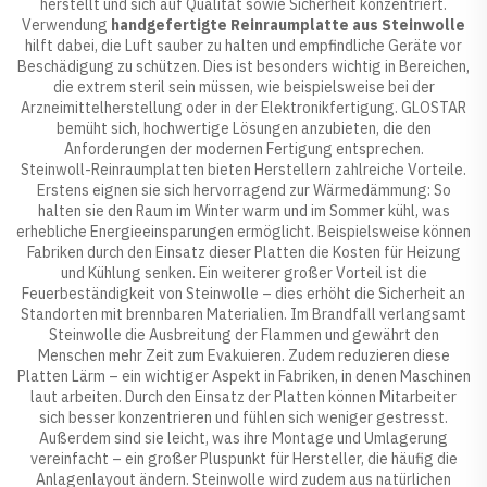
herstellt und sich auf Qualität sowie Sicherheit konzentriert.
Verwendung
handgefertigte Reinraumplatte aus Steinwolle
hilft dabei, die Luft sauber zu halten und empfindliche Geräte vor
Beschädigung zu schützen. Dies ist besonders wichtig in Bereichen,
die extrem steril sein müssen, wie beispielsweise bei der
Arzneimittelherstellung oder in der Elektronikfertigung. GLOSTAR
bemüht sich, hochwertige Lösungen anzubieten, die den
Anforderungen der modernen Fertigung entsprechen.
Steinwoll-Reinraumplatten bieten Herstellern zahlreiche Vorteile.
Erstens eignen sie sich hervorragend zur Wärmedämmung: So
halten sie den Raum im Winter warm und im Sommer kühl, was
erhebliche Energieeinsparungen ermöglicht. Beispielsweise können
Fabriken durch den Einsatz dieser Platten die Kosten für Heizung
und Kühlung senken. Ein weiterer großer Vorteil ist die
Feuerbeständigkeit von Steinwolle – dies erhöht die Sicherheit an
Standorten mit brennbaren Materialien. Im Brandfall verlangsamt
Steinwolle die Ausbreitung der Flammen und gewährt den
Menschen mehr Zeit zum Evakuieren. Zudem reduzieren diese
Platten Lärm – ein wichtiger Aspekt in Fabriken, in denen Maschinen
laut arbeiten. Durch den Einsatz der Platten können Mitarbeiter
sich besser konzentrieren und fühlen sich weniger gestresst.
Außerdem sind sie leicht, was ihre Montage und Umlagerung
vereinfacht – ein großer Pluspunkt für Hersteller, die häufig die
Anlagenlayout ändern. Steinwolle wird zudem aus natürlichen