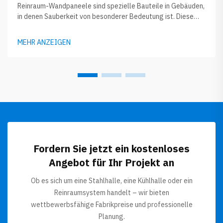
Reinraum-Wandpaneele sind spezielle Bauteile in Gebäuden,
in denen Sauberkeit von besonderer Bedeutung ist. Diese
Paneele tragen dazu bei, die Luft rein zu halten und das
Eindringen von Staub oder Keimen zu verringern. Bei Arbeiten
MEHR ANZEIGEN
innerhalb eines Reinraums kommt es auf jedes noch so kleine
Detail an...
Fordern Sie jetzt ein kostenloses
Angebot für Ihr Projekt an
Ob es sich um eine Stahlhalle, eine Kühlhalle oder ein
Reinraumsystem handelt – wir bieten
wettbewerbsfähige Fabrikpreise und professionelle
Planung.