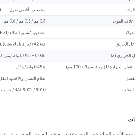
لوحة
مخصص، أقصى طول ٦٠٠٠ مم
غلاف الفولاذ
0.4 مم / 0.5 مم / 0.6 مم
فولاذ
مغلفن، مُسبق الطلاء (PPGI)
اعل الحريق
فئة A2 (غير قابل للاشتعال)
 الحراري (λ)
0.036 – 0.045 واط/متر·كلفن
الحرارة U (لوحة بسماكة 100 مم)
≤ 0.45 واط/م²·ك
مفصل
نظام اللسان والأخدود (قفل
 المتاحة
RAL 9002 / 9010 / حسب الطلب
ات
 هذه الألواح الساندوتش المصنوعة من صخور الصوف الصخري في غرف