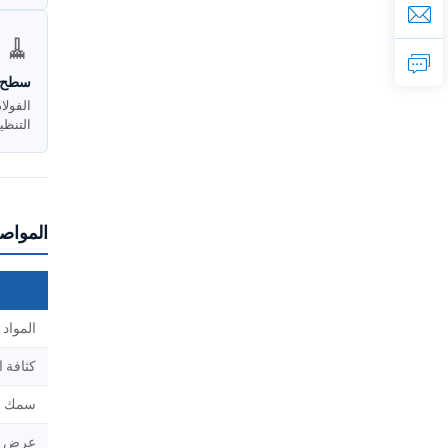
🧹
سطح 
التنظي
المواصف
المواد 
كثافة ا
سمك ا
عرض ا