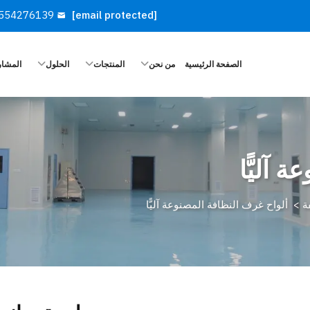
554276139
[email protected]
الصفحة الرئيسية
من نحن
المنتجات
الحلول
المشار
 آليًّا
ة
>
ألواح غرف النظافة المصنوعة آليًّا