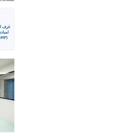
غرف ال
لمبادئ