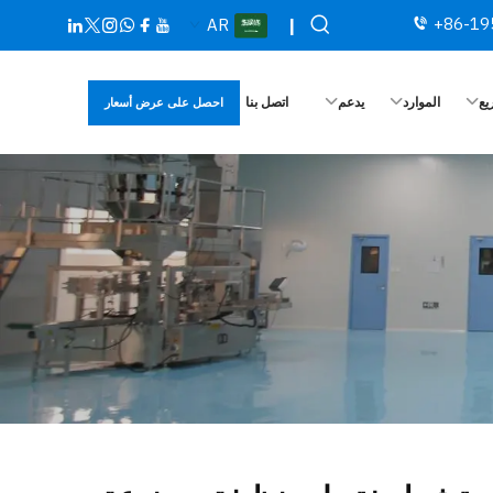
+86-19
AR
|
يع
الموارد
يدعم
اتصل بنا
احصل على عرض أسعار