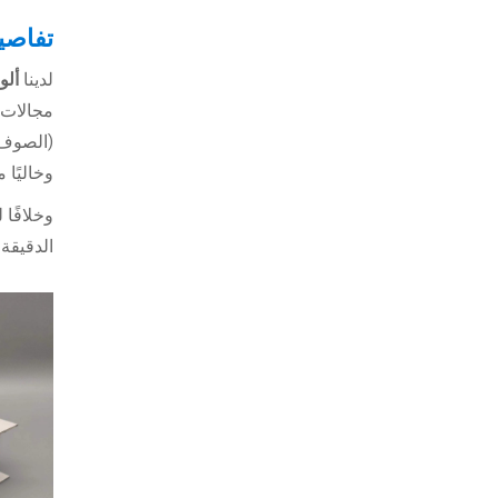
تفاصي
لدينا
ألو
مجالات ا
(الصوف ا
وخاليًا 
الدقيقة