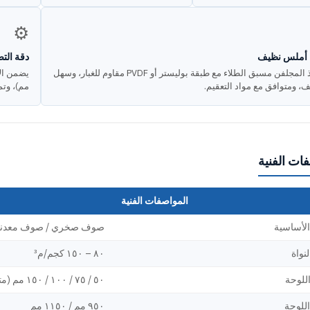
⚙️
أملس نظيف
دقة التص
الفولاذ المجلفن مسبق الطلاء مع طبقة بوليستر أو PVDF مقاوم للغبار، وسهل
ف، ومتوافق مع مواد التعقيم.
مم)، وتمي
ات الفنية
المواصفات الفنية
الأساسية
صوف صخري / صوف معدن
لنواة
٨٠ – ١٥٠ كجم/م³
للوحة
٥٠ / ٧٥ / ١٠٠ / ١٥٠ مم (متوفر بمقاسات مخصصة)
للوحة
٩٥٠ مم / ١١٥٠ مم