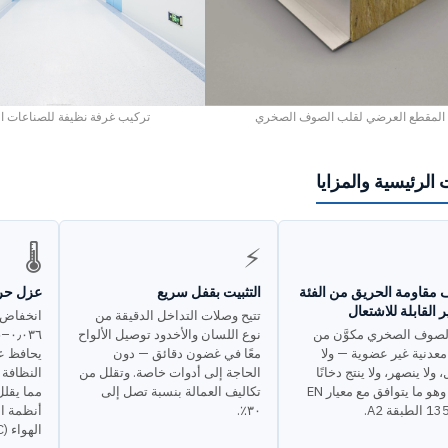
المقطع العرضي لقلب الصوف الصخري
تركيب غرفة نظيفة للصناعات الد
 الرئيسية والمزايا
🌡️
⚡
 مقاومة الحريق من الفئة
التثبيت بقفل سريع
عزل حرا
تتيح وصلات التداخل الدقيقة من
لصوف الصخري مكوَّن من
نوع اللسان والأخدود توصيل الألواح
معدنية غير عضوية — ولا
معًا في غضون دقائق — دون
يحافظ ع
ولا ينصهر، ولا ينتج دخانًا
الحاجة إلى أدوات خاصة. وتقلل من
النظافة
سامًّا، وهو ما يتوافق مع معيار EN
تكاليف العمالة بنسبة تصل إلى
مما يقلل
بقة A2.
٣٠٪.
أنظمة ال
الهواء (HVAC).