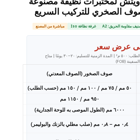
ويتش لمختبرات نظيفة مصنوعة
لصوف الصخري للتركيب السريع
نيف مقاومة الحريق: A2
غرفة نظافة Iso
مباشرة من المصنع
ى عرض سعر
الحد الأدنى لكمية الطلب: ٥٠٠ م² | المدة الزمنية للتسليم: ٢٠–٣٠ يومًا | متاح
ينة (FOB)
صوف الصخور (الصوف المعدني)
٥٠ مم / ٧٥ مم / ١٠٠ مم / ١٥٠ مم (حسب الطلب)
٩٥٠ مم / ١١٥٠ مم
٦٠٠٠ مم (الطول الموصى به للوحة الجدارية)
٠٫٤ مم – ٠٫٨ مم (صلب مطلي بالزنك والبوليمر)