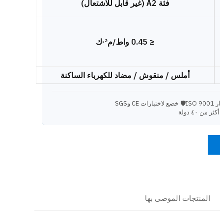
فئة A2 (غير قابل للاشتعال)
≤ 0.45 واط/م²·ك
أملس / منقوش / مضاد للكهرباء الساكنة
ISO
🛡 خضع لاختبارات CE وSGS
من ٤٠ دولة
المنتجات الموصى بها