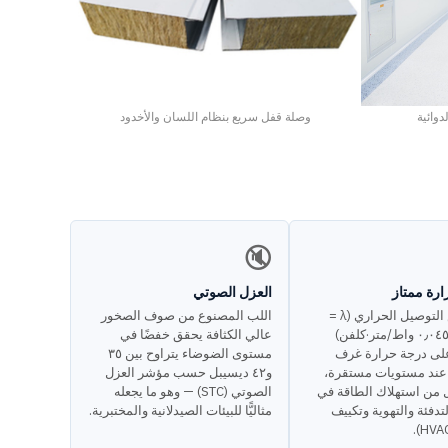
وائية
وصلة قفل سريع بنظام اللسان والأخدود
🔇
رة ممتاز
العزل الصوتي
انخفاض التوصيل الحراري (λ =
اللب المصنوع من صوف الصخور
٠٫٠٣٦–٠٫٠٤٥ واط/متر·كلفن)
عالي الكثافة يحقق خفضًا في
لى درجة حرارة غرف
مستوى الضوضاء يتراوح بين ٣٥
 عند مستويات مستقرة،
و٤٢ ديسيبل حسب مؤشر العزل
 من استهلاك الطاقة في
الصوتي (STC) — وهو ما يجعله
تدفئة والتهوية وتكييف
مثاليًّا للبيئات الصيدلانية والمختبرية.