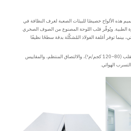
يم هذه الألواح خصيصًا للبيئات الصعبة لغرف النظافة في
زة الطبية. ويُوفِّر قلب اللوحة المصنوع من الصوف الصخري
نما توفر أغلفة الفولاذ المُشكَّلة بدقة سطحًا نظيفًا
وخلافًا للوحات المُعبأة يدويًا، فإن عملية الإنتاج الآلي لدينا تضمن اتساق كثافة القلب (80–120 كجم/م³)، والالتصاق المنتظم، والمقاييس
لتسرب الهوائي.