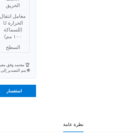
الحريق
معامل انتقال
الحرارة U
(للسماكة
١٠٠ مم)
السطح
🏆 معتمد وفق معيار  9001
🌐 يتم التصدير إلى أكثر 
استفسار
نظرة عامة