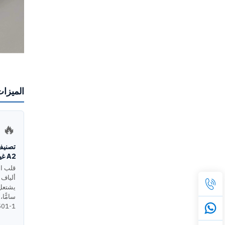
الميزات
🔥
تصنيف
A2 غير القابلة للاشتعال
قلب ا
ألياف 
يشتعل، 
13501-1 الط