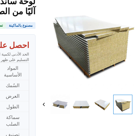
لوحة ساند
آليًا من ا
مصنوع بالماكينة
تص
احصل عل
التسليم على ظهر السف
المواد
الأساسية
السُمك
العرض
الطول
سماكة
الصلب
تصنيف