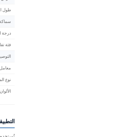
طول ال
سماكة 
درجة ال
فئة تف
التوصيل
معامل انتقال 
نوع ال
الألوان
التطبيق
تُستخدم