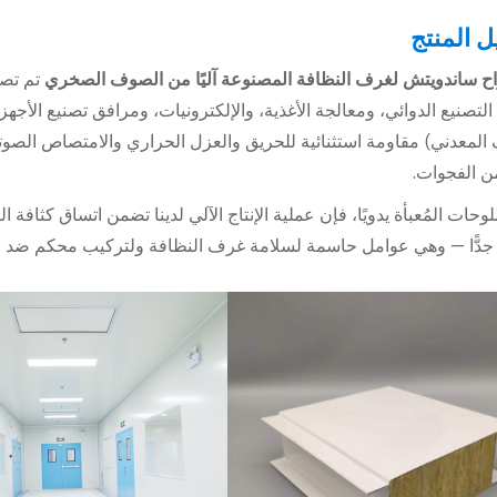
ل المنتج
اح ساندويتش لغرف النظافة المصنوعة آليًا من الصوف الصخري
تم تصم
لتصنيع الدوائي، ومعالجة الأغذية، والإلكترونيات، ومرافق تصنيع الأجه
لمعدني) مقاومة استثنائية للحريق والعزل الحراري والامتصاص الصوتي، بي
من الفجوات.
 جدًّا — وهي عوامل حاسمة لسلامة غرف النظافة ولتركيب محكم ضد ا