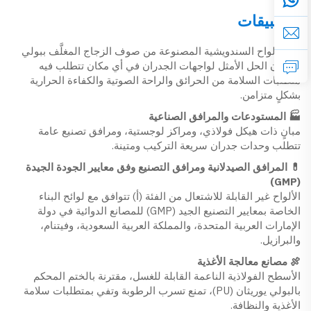
التطبيقات
تُعد الألواح السندويشية المصنوعة من صوف الزجاج المغلَّف ببولي
يوريثان الحل الأمثل لواجهات الجدران في أي مكان تتطلب فيه
متطلبات السلامة من الحرائق والراحة الصوتية والكفاءة الحرارية
بشكلٍ متزامن.
🏭 المستودعات والمرافق الصناعية
مبانٍ ذات هيكل فولاذي، ومراكز لوجستية، ومرافق تصنيع عامة
تتطلب وحدات جدران سريعة التركيب ومتينة.
💊 المرافق الصيدلانية ومرافق التصنيع وفق معايير الجودة الجيدة
(GMP)
الألواح غير القابلة للاشتعال من الفئة (أ) تتوافق مع لوائح البناء
الخاصة بمعايير التصنيع الجيد (GMP) للمصانع الدوائية في دولة
الإمارات العربية المتحدة، والمملكة العربية السعودية، وفيتنام،
والبرازيل.
🍖 مصانع معالجة الأغذية
الأسطح الفولاذية الناعمة القابلة للغسل، مقترنة بالختم المحكم
بالبولي يوريثان (PU)، تمنع تسرب الرطوبة وتفي بمتطلبات سلامة
الأغذية والنظافة.