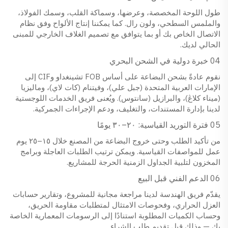
طول اللوحة المخصصة، وعرضها، وسماكة القلب، وسمك الفولاذ،
والملمس السطحي، ولون رال. كما يمكننا إنتاج الألواح وفق نظام
الاتصال الخاص بك أو بما يتوافق مع تصميم الغلاف الخارجي للمبنى
الحالي لديك.
04 خبرة دولية في الشحن البحري
نقوم عادةً بشحن البضاعة على أساس FOB تشينغداو وCIF إلى
الإمارات العربية المتحدة (جبل علي)، وفيتنام (كات لاي)، وماليزيا
(ميناء كلاڠ)، والبرازيل (سانتوس). ويُعنى فريق الخدمات اللوجستية
لدينا بإدارة المستندات، والتغليف، ودعم الإجراءات الجمركية.
05 فترة التوريد القياسية: ٢٠–٣٠ يومًا
من تأكيد الطلب وحتى خروج البضاعة من المصنع خلال ١٥–٢٥ يوم
عمل للمواصفات القياسية. ويمكن ترتيب الطلبات العاجلة وبرامج
المخزون لتلبية الجداول الزمنية الحرجة للمشاريع.
06 الدعم الفني قبل البيع
يقدّم فريق الهندسة لدينا مراجعة مجانية للمشروع، وتقارير حسابات
العزل الحراري، وفحوصات الامتثال لمتطلبات مقاومة الحريق،
وحساب الكميات المطلوبة استنادًا إلى الرسومات المعمارية الخاصة
بك — وذلك قبل تقديم طلب الشراء.