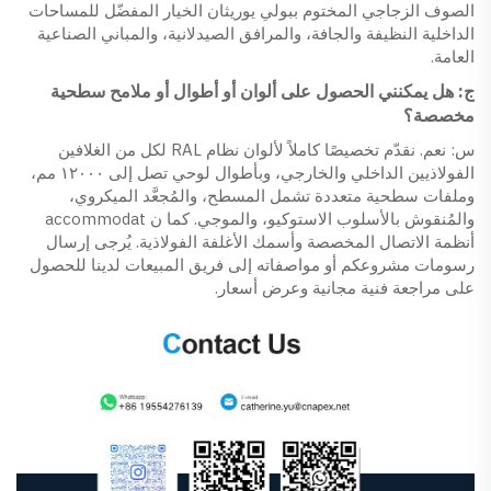
الصوف الزجاجي المختوم ببولي يوريثان الخيار المفضّل للمساحات
الداخلية النظيفة والجافة، والمرافق الصيدلانية، والمباني الصناعية
العامة.
ج: هل يمكنني الحصول على ألوان أو أطوال أو ملامح سطحية
مخصصة؟
س: نعم. نقدّم تخصيصًا كاملاً لألوان نظام RAL لكل من الغلافين
الفولاذيين الداخلي والخارجي، وبأطوال لوحي تصل إلى ١٢٠٠٠ مم،
وملفات سطحية متعددة تشمل المسطح، والمُجعَّد الميكروي،
والمُنقوش بالأسلوب الاستوكيو، والموجي. كما ن accommodat
أنظمة الاتصال المخصصة وأسمك الأغلفة الفولاذية. يُرجى إرسال
رسومات مشروعكم أو مواصفاته إلى فريق المبيعات لدينا للحصول
على مراجعة فنية مجانية وعرض أسعار.