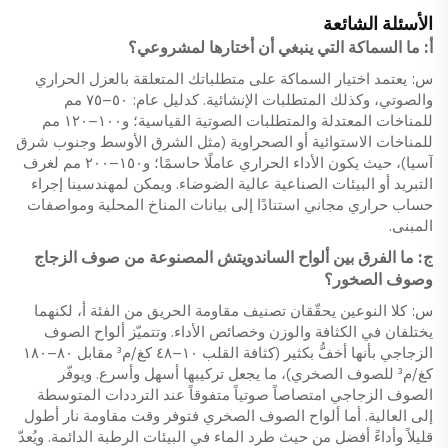
الأسئلة الشائعة
أ: ما السماكة التي ينبغي أن أختارها لمشروعي؟
س: يعتمد اختيار السماكة على متطلباتك المتعلقة بالعزل الحراري
والصوتي، وكذلك المتطلبات الإنشائية. كدليل عام: ٥٠–٧٥ مم
للمناخات المعتدلة والمتطلبات الصوتية القياسية؛ و١٠٠–١٢٠ مم
للمناخات الاستوائية أو الصحراوية (مثل الشرق الأوسط وجنوب شرق
آسيا)، حيث يكون الأداء الحراري عاملًا حاسمًا؛ و١٥٠–٢٠٠ مم لغرف
التبريد أو البيئات الصناعية عالية الضوضاء. ويمكن لمهندسينا إجراء
حساب حراري مجاني استنادًا إلى بيانات المناخ المحلية ومواصفات
المبنى.
ج: ما الفرق بين ألواح الساندويتش المصنوعة من صوف الزجاج
وصوف الصخور؟
س: كلا النوعين يحقّقان تصنيف مقاومة الحريق من الفئة أ، لكنهما
يختلفان في الكثافة والوزن وخصائص الأداء. وتتميّز ألواح الصوف
الزجاجي بأنها أخفُّ بكثير (كثافة القلب ١٠–٤٨ كغ/م³ مقابل ٨٠–١٨٠
كغ/م³ للصوف الصخري)، ما يجعل تركيبها أسهل وأسرع. ويوفّر
الصوف الزجاجي امتصاصاً صوتياً متفوقاً عند الترددات المتوسطة
إلى العالية. أما ألواح الصوف الصخري فتوفر وقت مقاومة نار أطول
قليلاً وأداءً أفضل من حيث طرد الماء في البيئات الرطبة الدائمة. ويُعدّ