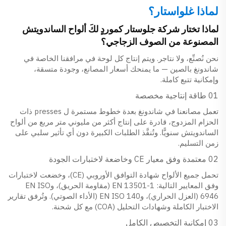
لماذا غلواستار؟
لماذا تختار شركة جلوستار كموردٍ لكَ ألواح الساندويتش
المصنوعة من الصوف الزجاجي؟
نحن نُصنِّع، ولا نتاجر. ويتم إنتاج كل لوحة في مرافقنا الخاصة في
شاندونغ بالصين — ما يمنحك أسعار المصانع، وجودة متسقة،
وإمكانية تتبع كاملة.
01 طاقة إنتاجية مخصصة
تعمل مصانعنا في شاندونغ بعدة خطوط مستمرة ل presses ذات
الحزام المزدوج، قادرة على إنتاج أكثر من مليوني متر مربع من ألواح
الساندويتش سنويًّا. وتُنفَّذ الطلبات الكبيرة دون أي تأثير سلبي على
زمن التسليم.
02 معتمدة وفق معيار CE وخاضعة لاختبارات الجودة
تحمل جميع الألواح شهادة التوافق الأوروبي (CE)، وخضعت لاختبارات
وفق المعايير التالية: EN 13501-1 (مقاومة الحريق)، وEN ISO
6946 (العزل الحراري)، وEN ISO 140 (الأداء الصوتي). وتُرفق تقارير
الاختبار الكاملة وشهادات التحليل (COA) مع كل شحنة.
03 إمكانية التخصيص الكامل