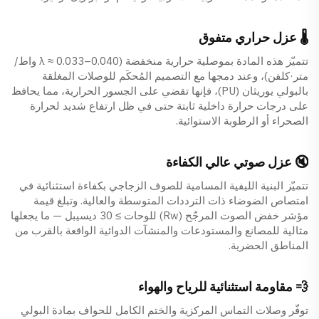
🌡️ عزل حراري متفوق
تتميّز هذه المادة بموصلية حرارية منخفضة (λ ≈ 0.033–0.040 واط/
متر·كلفن)، وعند دمجها مع التصميم المُحكَم للوصلات المغلقة
بالبولي يوريثان (PU)، فإنها تقضي على الجسور الحرارية، مما يحافظ
على درجات حرارة داخلية ثابتة حتى في ظل ارتفاع شديد لحرارة
الصحراء أو الرطوبة الاستوائية.
🔇 عزل صوتي عالي الكفاءة
تتميّز البنية الليفية المسامية للصوف الزجاجي بكفاءة استثنائية في
امتصاص الضوضاء ذات الترددات المتوسطة والعالية. وتبلغ قيمة
مؤشر خفض الصوت المرجّح (Rw) للوحات ≥ 30 ديسيبل — ما يجعلها
مثالية للمصانع والمستودعات والمنشآت الدوائية الواقعة بالقرب من
المناطق الحضرية.
💨 مقاومة استثنائية للرياح والهواء
توفّر وصلات التماس المركزية والختم الكامل للحواف بمادة البولي