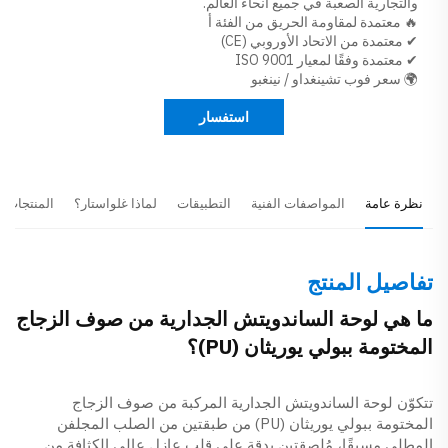
والتجارية الصعبة في جميع أنحاء العالم.
🔥 معتمدة لمقاومة الحريق من الفئة أ
✔ معتمدة من الاتحاد الأوروبي (CE)
✔ معتمدة وفقًا لمعيار ISO 9001
🌍 سعر فوب تشينغداو / نينغبو
استفسار
نظرة عامة
المواصفات الفنية
التطبيقات
لماذا غلواستار؟
المنتجات ا
تفاصيل المنتج
ما هي لوحة الساندويتش الجدارية من صوف الزجاج
المختومة ببولي يوريثان (PU)؟
تتكوّن لوحة الساندويتش الجدارية المركبة من صوف الزجاج
المختومة ببولي يوريثان (PU) من طبقتين من الصلب المجلفن
المطلي مسبقًا، مُلصقتين بدقة على قلب عازل عالي الكثافة من