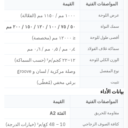
المواصفات الفنية
القيمة
عرض اللوحة
١٠٠٠ مم / ١١٥٠ مم (الفعّالة)
سمك النواة
٥٠ / ٧٥ / ١٠٠ / ١٢٠ / ١٥٠ / ٢٠٠ مم
أقصى طول للوحة
≤ ١٢٠٠٠ مم (مخصصة)
سماكة غلاف الفولاذ
٠٫٤ مم / ٠٫٥ مم / ٠٫٦ مم
الوزن الكلي للوحة
١٢–٢٢ كجم/م² (حسب السماكة)
نوع المفصل
وصلة مركزية / لسان و groove
تثبيت
برغي مخفي (مُغطّى)
بيانات الأداء
المواصفات الفنية
القيمة
مقاومة للحريق
الفئة A2
كثافة الصوف الزجاجي
10 – 48 كغ/م³ (خيارات الدرجة)