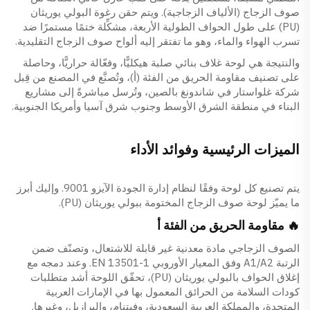
صوف الزجاج (الألياف الزجاجية). ويتم حقن رغوة البولي يوريثان
(PU) على طول الحواف الطولية الأربعة، مشكِّلة ختمًا مستمرًا ضد
تسرب الهواء والماء، وهو ما تفتقر إليه ألواح صوف الزجاج التقليدية.
والنتيجة هي لوحة غلاف بنائي صلبة هيكليًّا، وفعّالة حراريًّا، وحاصلة
على تصنيف مقاومة الحريق من الفئة (أ)، وتُصنَّع في المصنع من قِبل
شركة غلواستار في شاندونغ بالصين، وتُرسل مباشرةً إلى مشاريع
البناء في منطقة الشرق الأوسط وجنوب شرق آسيا وأمريكا الجنوبية.
الميزات الرئيسية وفوائد الأداء
يتم تصنيع كل لوحة وفقًا لنظام إدارة الجودة الآيزو 9001. وإليك أبرز
ما يميّز لوحة صوف الزجاج المختومة ببولي يوريثان (PU).
🔥 مقاومة الحريق من الفئة أ
الصوف الزجاجي مادة معدنية غير قابلة للاشتعال، وتصنّف ضمن
الرتبة A1/A2 وفق المعيار الأوروبي EN 13501-1. وعند دمجه مع
إغلاق الحواف بالبولي يوريثان (PU)، تحقّق اللوحة أشد متطلبات
كودات السلامة من الحرائق المعمول بها في الإمارات العربية
المتحدة، والمملكة العربية السعودية، وفيتنام، والبرازيل، وغيرها.