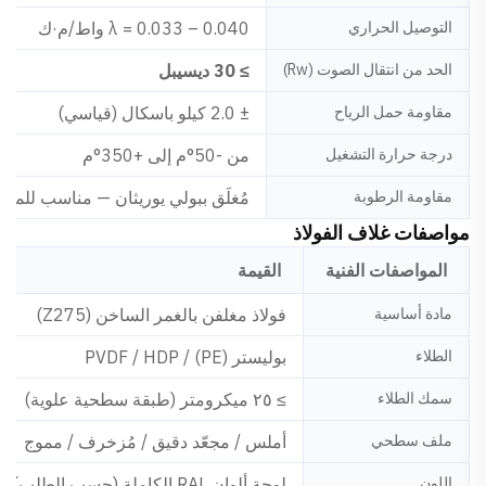
التوصيل الحراري
λ = 0.033 – 0.040 واط/م·ك
الحد من انتقال الصوت (Rw)
≥ 30 ديسيبل
مقاومة حمل الرياح
± 2.0 كيلو باسكال (قياسي)
درجة حرارة التشغيل
من -50°م إلى +350°م
مقاومة الرطوبة
مُغلَق ببولي يوريثان — مناسب للمنا
مواصفات غلاف الفولاذ
المواصفات الفنية
القيمة
مادة أساسية
فولاذ مغلفن بالغمر الساخن (Z275)
الطلاء
بوليستر (PE) / PVDF / HDP
سمك الطلاء
≥ ٢٥ ميكرومتر (طبقة سطحية علوية)
ملف سطحي
أملس / مجعّد دقيق / مُزخرف / مموج
اللون
لوحة ألوان RAL الكاملة (حسب الطلب)