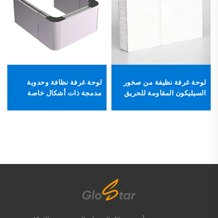
لوحة غرفة نظيفة من صخور
لوحة غرفة نظافة وحدوية
السيليكون المقاومة للحريق
مدمجة ذات أشكال خاصة
لورش العمل والمستشفيات
المتوافقة مع معايير التصنيع
الجيد (GMP).