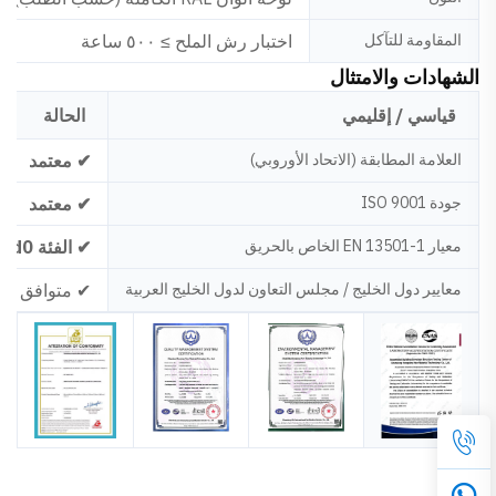
المقاومة للتآكل
اختبار رش الملح ≥ ٥٠٠ ساعة
الشهادات والامتثال
قياسي / إقليمي
الحالة
العلامة المطابقة (الاتحاد الأوروبي)
✔ معتمد
جودة ISO 9001
✔ معتمد
معيار EN 13501-1 الخاص بالحريق
✔ الفئة A2-s1,d0
معايير دول الخليج / مجلس التعاون لدول الخليج العربية
✔ متوافق (