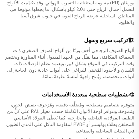
يوريثان (PU) مقاومة استثنائية للتسرب الهوائي. وقد صُمّمت الألواح
لتحمل أحمال الرياح حتى ±2.0 كيلو باسكال، ما يجعلها موثوقةً في
المناطق الساحلية عرضة للرياح القوية في جنوب شرق آسيا
والخليج.
🏗️تركيب سريع وسهل
ألواح الصوف الزجاجي أخف وزنًا من ألواح الصوف الصخري ذات
السماكة المكافئة، مما يقلّل من الجهد المبذول أثناء المناورة ويختصر
وقت التركيب في الموقع بشكلٍ كبير. ويعتمد نظام الوصلات ذات
اللسان والأخدود المُخفي للبراغي على أدوات عادية دون الحاجة إلى
أدوات متخصصة، ويُنتج واجهةً أملسةً نظيفةً تمامًا.
🎨تشطيبات سطحية متعددة الاستخدامات
متوفرة بتصاميم مسطحة، ومُضلَّعة دقيقة، ومُزخرفة بنقش الجص،
ومُموجة. وتتوافر لوحة الألوان الكاملة حسب معيار RAL على كلٍّ من
الطبقة الفولاذية الداخلية والخارجية. كما يُغطّى الفولاذ الأساسي
المجلفن بطلاء بوليستر أو PVDF لمقاومة التآكل على المدى الطويل
في البيئات الساحلية والصناعية.