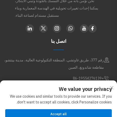
نحن نؤمن بأنه من خلال التمسك بالجودة وتبني الابتكار،
يمكننا إحداث تغييرات تحويلية في الهندسة المعمارية وبناء
مستقبل مستدام لصناعة البناء.
اتصل بنا
رقم 377، طريق غاوتشي، المنطقة التكنولوجية العالية، مدينة بينتشو،
مقاطعة شاندونغ، الصين
+86-19554276139
We value your privacy
[email protected]
We use cookies and similar tools to provide our services. If you
don't want to accept all cookies, click Personalize cookies.
حقوق الطبع والنشر © شركة شاندونغ أبكس للمعادن المحدودة. جميع الحقوق
Accept all
محفوظة (ضمن مجموعة غلوستار للمواد الجديدة)
سياسة الخصوصية
مدونة