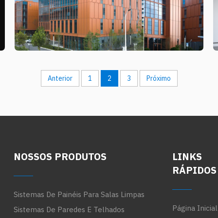
Anterior
1
2
3
Próximo
NOSSOS PRODUTOS
LINKS
RÁPIDOS
Sistemas De Painéis Para Salas Limpas
Página Inicial
Sistemas De Paredes E Telhados