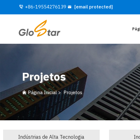
+86-19554276139
[email protected]
Pági
Projetos
Página Inicial
>
Projetos
Indústrias de Alta Tecnologia
In