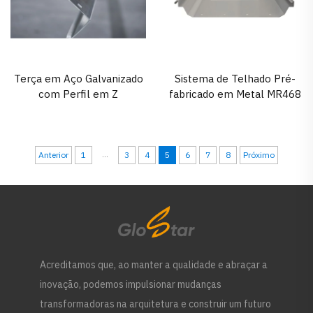
Terça em Aço Galvanizado
Sistema de Telhado Pré-
com Perfil em Z
fabricado em Metal MR468
...
Anterior
1
3
4
5
6
7
8
Próximo
Acreditamos que, ao manter a qualidade e abraçar a
inovação, podemos impulsionar mudanças
transformadoras na arquitetura e construir um futuro