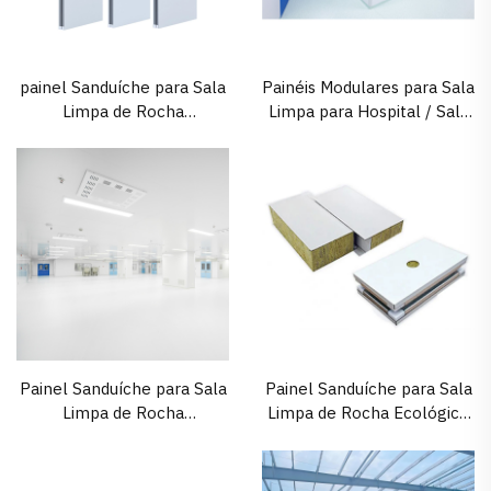
painel Sanduíche para Sala
Painéis Modulares para Sala
Limpa de Rocha
Limpa para Hospital / Sala
Incombustível de 50 mm
de Operações
para Fábrica Farmacêutica
Painel Sanduíche para Sala
Painel Sanduíche para Sala
Limpa de Rocha
Limpa de Rocha Ecológico
Incombustível para
e Sustentável para
Projetos Farmacêuticos e
Soluções em Salas Limpas
Laboratoriais