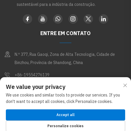
sustentável para a indústria da construção.
ENTRE EM CONTATO
N.º 377, Rua Gaoqi, Zona de Alta Tecnologia, Cidade de
Binzhou, Província de Shandong, China
+86-19554276139
We value your privacy
[email protected]
We use cookies and similar tools to provide our services. If you
don't want to accept all cookies, click Personalize cookies.
Copyright © Shandong Apex Metal Products Co., Ltd. Todos os direitos
reservados (sob o grupo Glostar New Materials)
Política de
Accept all
Privacidade
Blog
Personalize cookies