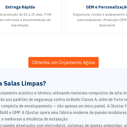
Entrega Rápida
OEM e Personalizaçã
de produção de 15 a 25 dias. FOB
Espessura, núcleo e acabamento su
ao com toda a documentação de
personalizáveis. Produção OE
exportação.
disponível.
Obtenha um Orçamento Agora
a Salas Limpas?
olamento acústico e térmico, utilizando materiais compostos de alta res
o aos padrões de segurança contra incêndio Classe A, além de forte res
r completa de envelopamento — não apenas um único painel. A Glostar
4644 e GMP. A Glostar opera uma fábrica moderna de painéis modulares 
e melhoram a eficiência de instalação.
m painéis integrados com eletrodutos, sistemas de janelas embutidas, s