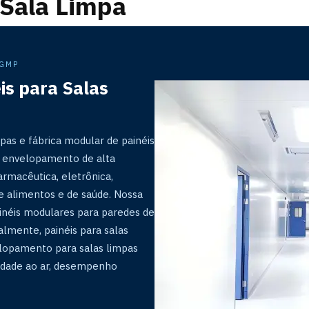
 Sala Limpa
 GMP
is para Salas
mpas e fábrica modular de painéis
de envelopamento de alta
armacêutica, eletrônica,
e alimentos e de saúde. Nossa
painéis modulares para paredes de
ialmente, painéis para salas
elopamento para salas limpas
eidade ao ar, desempenho