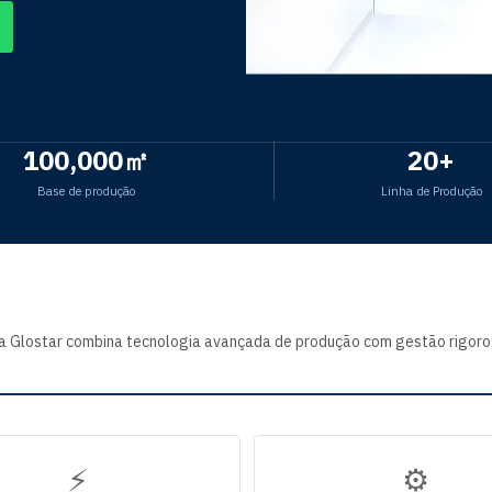
100,000㎡
20+
Base de produção
Linha de Produção
, a Glostar combina tecnologia avançada de produção com gestão rigor
⚡
⚙️