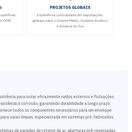
o
PROJETOS GLOBAIS
perficial
Experiência consolidada em exportações
M e ODM
globais para o Oriente Médio, Sudeste Asiático
e América do Sul
istência para isolar eficazmente ruídos externos e flutuações
istência à corrosão, garantindo durabilidade a longo prazo.
 fornece todos os componentes necessários para um envelope
para salas limpas, especializada em sistemas pré-fabricados
istemas de paredes de retorno de ar, aberturas pré-reservadas