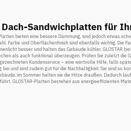
 Dach-Sandwichplatten für Ihr
e Platten bieten eine bessere Dämmung, sind jedoch etwas sch
hl. Farbe und Oberflächenfinish sind ebenfalls wichtig. Die Fa
onnenlicht besser und halten das Gebäude kühler. GLOSTAR bie
rechen als auch funktional überzeugen. Prüfen Sie zuletzt di
zeichneten Kundenservice – eine wertvolle Hilfe, falls späte
ei und sind zudem gut für die Nachhaltigkeit. Sie sind so kon
Gebäude, im Sommer halten sie die Hitze draußen. Dadurch lau
ührt. GLOSTAR-Platten bestehen aus energieeffizienten Mate