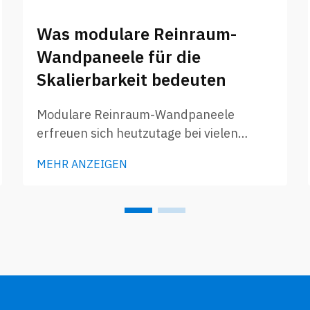
Was modulare Reinraum-
Wandpaneele für die
Skalierbarkeit bedeuten
Modulare Reinraum-Wandpaneele
erfreuen sich heutzutage bei vielen
Unternehmen großer Beliebtheit. Diese
MEHR ANZEIGEN
Paneele sind gewissermaßen spezielle
Wände, die sich schnell und einfach
montieren lassen. Sie sind äußerst
nützlich für Einrichtungen, die eine
besonders hohe Sauberkeit erfordern,
wie beispielsweise pharmazeutische
Produktionsstätten, Elek...