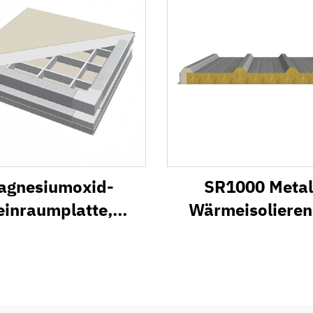
agnesiumoxid-
SR1000 Metal
einraumplatte,
Wärmeisoliere
feuerfeste
Dach-
andwichplatte
Sandwichpaneels