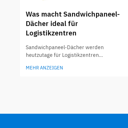
Was macht Sandwichpaneel-
Dächer ideal für
Logistikzentren
Sandwichpaneel-Dächer werden
heutzutage für Logistikzentren
zunehmend beliebt. Diese speziellen
MEHR ANZEIGEN
Paneel bestehen aus zwei Schichten –
meist Metallblechen – sowie einer
Dämmstoffschicht in der Mitte.
Aufgrund dieser Konstruktion weisen sie
eine hohe Festigkeit auf, sind dabei
jedoch äußerst leicht und...