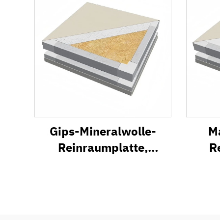
Gips-Mineralwolle-
M
Reinraumplatte,
R
feuerfeste
Sandwichplatte
S