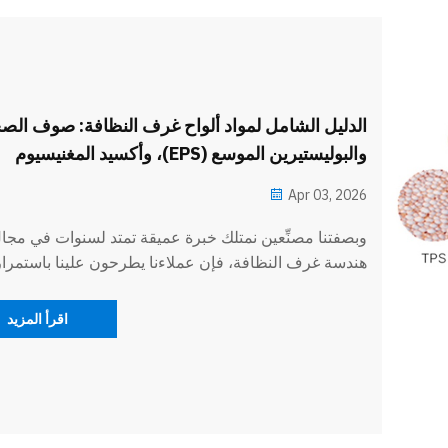
الدليل الشامل لمواد ألواح غرف النظافة: صوف الص
والبوليستيرين الموسع (EPS)، وأكسيد المغنيسيوم
Apr 03, 2026
وبصفتنا مصنِّعين نمتلك خبرة عميقة تمتد لسنوات في مجال
هندسة غرف النظافة، فإن عملاءنا يطرحون علينا باستمرار
سؤالاً جوهريًّا: "وبما أن هناك تنوعًا واسعًا من الألواح المتا
السوق، فأي مادةٍ محددةٍ هي الأنسب حقًّا لمشروعي؟"
اقرأ المزيد