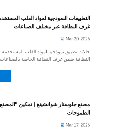
التطبيقات النموذجية لمواد القلب المستخدم
غرف النظافة عبر مختلف الصناعات
Mar 20, 2026
حالات تطبيق نموذجية لمواد القلب المستخدمة 
النظافة ضمن غرف النظافة الخاصة بالصناعات 
المستشفيات. ويُقدِّم هذا الاستعراض الشامل تحلي
الحريق، ومقاومة الرطوبة، والخصائص المضادة 
ومقاومة الاهتزازات الدقيقة للألواح المركبة 
الألمنيوم، والصوف الصخري، وأكسيد المغنيسيوم،
مصنع جلوستار شوانشينغ | تمكين "المصنع 
(PU/PIR)، ما يساعدك على إنشاء بيئات نظيف
الطموحات
المعايير.
Mar 17, 2026