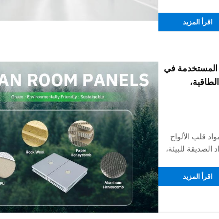
اقرأ المزيد
ح المستخدمة في
الطاقية،
اد قلب الألواح
الصديقة للبيئة،
ة، وأثر المعايير
د القارئ بإرشاداتٍ
اقرأ المزيد