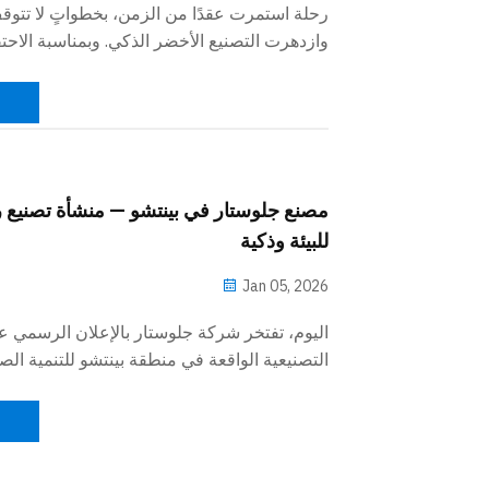
رحلة استمرت عقدًا من الزمن، بخطواتٍ لا تتو
وازدهرت التصنيع الأخضر الذكي. وبمناسبة الاحت
العاشرة لتأسيس شركة جلوستار، اكتمل بناء م
الخاص بنا—الذي يقع استراتيجيًّا في قلب منطقة د
—واستهل عملياته الإنتاجية رسميًّا.
مصنع جلوستار في بينتشو — منشأة تصنيع ر
للبيئة وذكية
Jan 05, 2026
اليوم، تفتخر شركة جلوستار بالإعلان الرسمي ع
التصنيعية الواقعة في منطقة بينتشو للتنمية الصن
بمقاطعة شاندونغ في الصين. وتغطي هذه المنشأة
١٠٠٬٠٠٠ متر مربع، وتُعتبر مصنع بينتشو معيارا
بين التصنيع الذكي والإنتاج الأخضر والبحث والتط