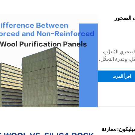
ف الصخور
صخري المُعزَّزة
ل، وقدرة التحمُّل،
اقرأ المزيد
ليكون: مقارنة