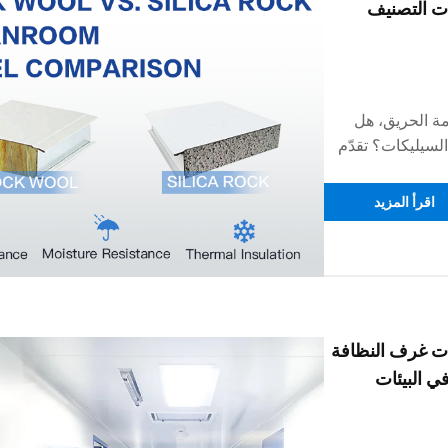
ت التصنيف
مة الحريق، هل
لسيليكات؟ تقدّم
الحريق من الفئة (أ)،
لإنشاء، وذلك
اقرأ المزيد
ألواح المركبة
ات غرف النظافة
ي البيئات