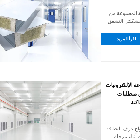
 المصنوعة من
 المغنيسيوم (MgO) من شركة GloStar مشكلتي التشقق
 النواة السداسية
اقرأ المزيد
ة الإلكترونيات
ن متطلبات
كنة
ألواح غرف النظافة
أثناء مرحلة