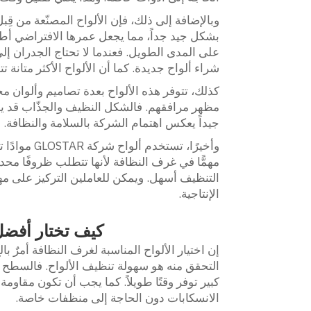
بشكل جيد جداً، مما يجعل عمرها الافتراضي أطو
على المدى الطويل. فعندما لا تحتاج الجدران إل
شراء ألواح جديدة. كما أن الألواح الأكثر متانة
كذلك، تتوفر هذه الألواح بعدة تصاميم وألوان مخ
مظهر مرافقهم. فالشكل النظيف والجذّاب قد يحسّ
جيداً يعكس اهتمام الشركة بالسلامة والنظافة.
وأخيرًا، تس
مهمًّا في غرف النظافة لأنها تتطلب ظروفًا مح
التنظيف أسهل. ويمكن للعاملين التركيز على مها
الإنتاجية.
كيف تختار أفضل
إن اختيار الألواح المناسبة لغرف النظافة أمرٌ 
التحقق منه هو سهولة تنظيف الألواح. فالسطح 
كبير توفر وقتًا طويلاً. كما يجب أن تكون مقاومة
الانسكابات دون الحاجة إلى منظفات خاصة.