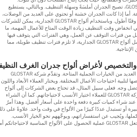
وباستخدام ألواح غرف النظافة من شركة GLOSTAR، تصبح الجدران أملسَةً وسهلة التنظيف. وبالتالي، يستطيع
. أما إذا كانت الجدران خشنة أو تحتوي على العديد من الوصلات،
فإن الأتربة تلتصق بها وتستغرق عملية التنظيف وقتًا أطول. وباستخدام ألواح GLOSTAR الجدارية، يمكن للشركات
 انخفاض وقت التنظيف زيادة الوقت المتاح للأعمال المهمة، ما
قلل من فترات التوقف عن العمل، وهي الفترات التي يتوقف فيها
الإنتاج بسبب عمليات التنظيف أو الإصلاح. وبفضل ألواح GLOSTAR الجدارية، لا تلزم فترات تنظيف طويلة، مما
لإنتاجية.
ة والتخصيص لأغراض ألواح جدران الغرف النظيف
عند البحث عن ألواح جدران غرف نظيفة، توجد العديد من الخيارات الجملية المتاحة. وتقدِّم شركة GLOSTAR
تلبية احتياجات الأعمال المختلفة. ويختار العملاء الأبعاد واللون
أفضل وجه. فعلى سبيل المثال، قد تحتاج بعض الشركات إلى ألواح
أقوى أو أكثر مقاومةً للمواد الكيميائية. وتتيح شركة GLOSTAR للعملاء اختيار الأنسب لاحتياجاتهم. كما أن الشراء
حصل عند شراء كميات كبيرة دفعة واحدة على أسعار أفضل. وهذا أمرٌ
يرة أو تستبدل عددًا كبيرًا من الألواح في وقت واحد. علاوةً على ذل
لال العملية بأكملها، ويُجيب عن استفساراتهم، ويوجِّههم نحو الخيار الأنسب.
وبفضل خدمتي البيع الجملي والتخصيص معًا، تجعل GLOSTAR عملية الحصول على الألواح المناسبة لاحتياجاتكم أ