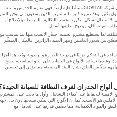
وبالإضافة إلى ذلك، فإن الألواح المصنّعة من قِبل شركة GLOSTAR متينةٌ للغاية أيضاً. فهي تقاوم الخدوش والتلف
ل بكثير. وهذه ميزة كبيرة للمشترين الذين يسعون إلى توفير المال
ى الاستبدال بشكل متكرر، تنخفض التكاليف المرتبطة بالإصلاح أو
 تتطلب صيانة أقل، ويصبح تنظيفها أسهل.
تلفة. لذا يستطيع مشترو الجملة اختيار الأنسب منها بما يتناسب مع
ن من شعور العاملين ويبهر العملاء الزائرين. فالمكان المنظّم
تخدم ألواح شركة GLOSTAR موادًا تساعد في التحكم جزئيًا في درجة الحرارة والرطوبة. ويُعد هذا أمرًا
ددة. وعندما تساعد الألواح في الحفاظ على الجو المناسب، يصبح
مهم بدلًا من القلق بشأن البيئة المحيطة، مما يؤدي إلى تحسين
 ألواح الجدران لغرف النظافة للصيانة الجيدة؟
بالغ الأهمية للحفاظ على كفاءة التشغيل. وأول ما يجب على المشترين
الأملس هو الأنسب. كما أن الألواح التي يمكن مسحها دون بذل جهد
 للبقع والمواد الكيميائية، مما يضمن قدرتها على التعامل مع