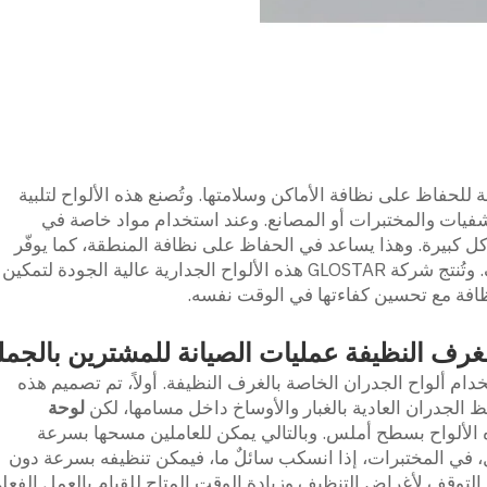
 للحفاظ على نظافة الأماكن وسلامتها. وتُصنع هذه الألواح لتلبية
شفيات والمختبرات أو المصانع. وعند استخدام مواد خاصة في
كل كبيرة. وهذا يساعد في الحفاظ على نظافة المنطقة، كما يوفّر
الوقت للموظفين القائمين على عملية التنظيف. وتُنتج شركة GLOSTAR هذه الألواح الجدارية عالية الجودة لتمكين
فة مع تحسين كفاءتها في الوقت نفسه.
لغرف النظيفة عمليات الصيانة للمشترين بالجمل
خدام ألواح الجدران الخاصة بالغرف النظيفة. أولاً، تم تصميم هذه
تفظ الجدران العادية بالغبار والأوساخ داخل مسامها، لكن
لوحة
ه الألواح بسطح أملس. وبالتالي يمكن للعاملين مسحها بسرعة
ل، في المختبرات، إذا انسكب سائلٌ ما، فيمكن تنظيفه بسرعة دون
التوقف لأغراض التنظيف وزيادة الوقت المتاح للقيام بالعمل الفعل