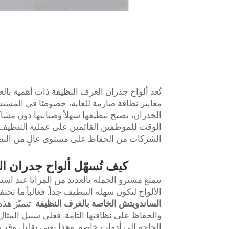
تُعد ألواح جدران الغرف النظيفة ذات أهمية بالغة
معايير نظافة صارمة للغاية، خصوصًا في المست
الجدران، يصبح تنظيفها سهلاً وصيانتها دون مشا
الشركات من الحفاظ على مستوى عالٍ من النظا
كيف تُسهّل ألواح جدران ا
يتمتع مشترو الجملة بالعديد من المزايا عند است
الألواح لتكون سهلة التنظيف جداً. فغالباً ما تح
الساندويتش الخاصة بالغرف النظيفة
تتميّز هذ
والحفاظ على نظافتها التامة. فعلى سبيل المثا
الحاجة إلى أدوات خاصة. وهذا يعني تقليل وقت 