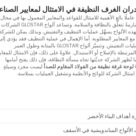
ران الغرف النظيفة في الامتثال لمعايير الصناع
 عاملًا بالغ الأهمية للامتثال للقواعد والمعايير المعمول بها في مجال
الصيانة. وتضع العديد من القطاعات صلاحياتٍ صارمةً تتعلَّق بالنظافة والسلامة. وتساعد ألواح GLOSTAR الشركات
هذه الألواح يسهِّل عمليات التنظيف والتفتيش. وبذلك يمكن للشركة
مع المعايير المطلوبة. أما الإهمال في عملية التنظيف فقد يؤدي إلى
مشكلاتٍ مثل تلوُّث المنتجات أو فشل اجتياز عمليات التفتيش. وتتميَّز ألواح GLOSTAR بالمتانة وطول العمر
مرتبطة بالإصلاح أو الاستبدال. علاوةً على ذلك، فإن الامتثال للمعاي
 تُظهر الشركة جديَّتها تجاه مسألة النظافة، فإن ذلك يفتح أمامها
لوحة غرفة نظيفة من الفولاذ المقاوم للصدأ
ليست مجرد وسيلةٍ
متثال الشركة للوائح والأنظمة وتشغيل العمليات بسلاسة.
ة أهداف البناء الأخضر
الألواح الساندويشية في الأسقف