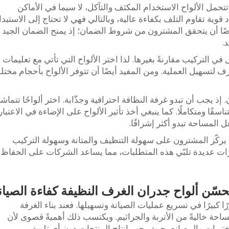
تتحمل الألواح الاستخدام المكثف والتآكل، لا سيما في الأماكن
د صُنعت ألواح GLOSTAR من مواد قوية تقاوم التلف بكفاءة عالية، وبالتالي فهي لا تحتاج إلى الاستبد
أيضًا أن يتحقق المشترون من شروط الضمان؛ إذ يمنح الضمان الجيد
د.
ي التركيب مقارنةً بغيرها. لذا اختر الألواح التي تأتي مع تعليمات
 لتسهيل العملية. ومن المفيد أيضًا أن تتوفر الألواح بأحجام مختل
. إذ يجب أن تبدو غرفة النظافة احترافية وجذّابة. اختر ألواحًا تتماش
قًا ومتكاملًا. كما ينبغي أخذ تأثير الألواح على الإضاءة في الاعتبار
لمساحة تبدو أكثر إشراقًا.
يركّز المشترون على سهولة التنظيف والمتانة وسهولة التركيب
م. وتوفّر منتجات شركة GLOSTAR خيارات عديدة تلبّي هذه المتطلبات، مما يساعد الشركات على الحفاظ
سّن ألواح جدران الغرف النظيفة كفاءة الصيان
 كبيرًا في تسريع عمليات الصيانة وتسهيلها. فعند بناء الغرفة
ساحة خاليةً من الأتربة والجراثيم. ويكتسب ذلك أهميةً قصوى لأن
برات والمصانع، حيث يجب إنتاج المنتجات دون أي تلوث.