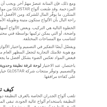
ومع ذلك، فإن المتانة عنصرٌ مهمٌ آخر. ويجب أن 
المزدحمة. وق
المتكرر، ما يوفِّر المال للشركة. ومن الأفضل 
راحة البال بأن الألواح ستكون متينة وطويلة الأم
الخطوة التالية هي التركيب. وبعض الألواح أسهل ف
واضحة، أو التي يمكن تركيبها بواسطة فني محترف
لتتناسب مع المساحات المختلفة.
ويفضّل أيضًا التفكير في التصميم واختيار الألوان
مع هوية علامتك التجارية لتجعل المظهر العام متناس
فبعض المواد تعكس الضوء بشكل أفضل ما يجعل ا
باختصار، عند الاختيار
لوحة غرفة نظيفة وحدوية
والتصمي
على كفاءة مرافقها.
كيف تح
تلعب ألواح الجدران الخاصة بالغرف النظيفة دورًا
النظيفة باستخدام ألواح عالية الجودة، تبقى الم
الغرف النظيفة تُستخدم في المستشفيات والمخت