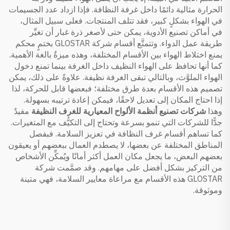
الحرارة مثالية دائمًا داخل غرفة النظافة. فإذا ازداد عدد الجسيمات
في الهواء بشكلٍ كبير، فقد تتلف المنتجات. فعلى سبيل المثال،
في أماكن تصنيع الأدوية، يمكن حتى لأصغر ذرة غبار أن تغيِّر
طريقة عمل الدواء. وتتمتَّع أقسام شركة GLOSTAR بختمٍ محكم
يمنع اختلاط الهواء بين الأقسام المختلفة، وهذه ميزةٌ بالغة الأهمية.
كما أنها تحافظ على الهواء النظيف داخل الغرفة بينما تمنع دخول
الهواء الملوَّث، وبالتالي تبقى الغرفة نظيفة. علاوةً على ذلك، يمكن
تصميم هذه الأقسام بعدة طرق مختلفة؛ فبعضها قابل للحركة، لذا
إذا احتاج المكان إلى تعديل لاحقًا، فيمكن إعادة ترتيبه بسهولة.
وهذا
شركات تصنيع أنظمة الألواح المعيارية للغرف النظيفة
مفيدٌ
جدًّا للشركات التي تنمو بسرعة وتحتاج إلى التكيُّف مع المتغيرات.
كما تساهم أقسام غرف النظافة في تعزيز السلامة. فبفصل
المناطق المختلفة عن بعضها، لا يصطدم العمال ببعضهم أو يعيقون
بعضهم البعض، ما يجعل مكان العمل أكثر أمانًا ويُمكِّن الأشخاص
من التركيز بشكل أفضل على مهامهم. وقد صمَّمت شركة
GLOSTAR هذه الأقسام مع مراعاة معايير السلامة، فهي متينة
وموثوقة.