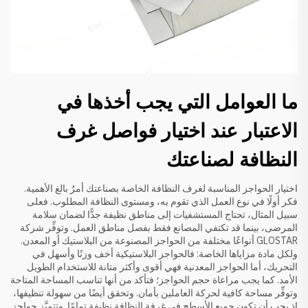
ما العوامل التي يجب أخذها في
الاعتبار عند اختيار فواصل غرف
النظافة لصناعتك
اختيار الحواجز المناسبة لغرف النظافة الخاصة بصناعتك أمرٌ بالغ الأهمية.
فكر أولًا في نوع العمل الذي تقوم به، ومستوى النظافة المطلوب. فعلى
سبيل المثال، تحتاج المستشفيات إلى مناطق نظيفة جدًّا لضمان سلامة
المرضى، بينما قد تكتفي المصانع فقط بفصل مناطق العمل. وتوفِّر شركة
GLOSTAR أنواعًا مختلفة من الحواجز المصنوعة من البلاستيك أو المعدن.
ولكل مادة مزاياها الخاصة: فالحواجز البلاستيكية أخف وزنًا وأسهل في
التحريك، أما الحواجز المعدنية فهي أقوى وأكثر متانة للاستخدام الطويل
الأمد. كما يجب مراعاة حجم الحواجز؛ فتأكد من أنها تناسب المساحة المتاحة
وتوفِّر مساحة كافية لحركة العاملين بأمان. وتحقق أيضًا من سهولة تنظيفها،
إذ يجب أن تكون جميع الأسطح في غرفة النظافة نظيفة تمامًا. وتتميَّز حواجز