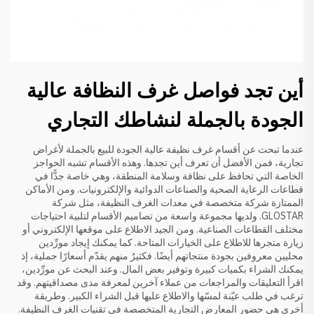
أين تجد فواصل غرف النظافة عالية
الجودة بالجملة لنشاطك التجاري
عندما تبحث عن أقسام غرف نظيفة عالية الجودة للبيع بالجملة لأغراض
تجارية، فمن الأفضل أن تعرف أين تجدها. وهذه الأقسام تشبه الحواجز
الخاصة التي تحافظ على نظافة وسلامة المنطقة، وهي خاصة جدًّا في
قطاعات الرعاية الصحية والصناعات الدوائية والإلكترونيات. ومن الأماكن
الممتازة شركة متخصصة في معدات الغرف النظيفة، مثل شركة
GLOSTAR. ولديها مجموعة واسعة من تصاميم الأقسام لتلبية احتياجات
مختلف القطاعات الصناعية. ومن الجيد الاطلاع على موقعها الإلكتروني أو
زيارة متجرها للاطلاع على الخيارات المتاحة. كما يمكنك إيجاد مورِّدين
محليين معروفين بجودة منتجاتهم أيضًا. فكثيرٌ منهم يقدّم أسعارًا جملية، إذ
يمكنك الشراء بكميات كبيرة وتوفير بعض المال. وعند البحث عن مورِّدين،
اقرأ التعليقات والمراجعات من عملاء آخرين لمعرفة مدى مصداقيتهم. وقد
ترغب في طلب عيّنة لمسّها والاطلاع عليها قبل الشراء الكبير. وطريقة
أخرى هي حضور المعارض التجارية المتخصصة في تقنيات الغرف النظيفة.