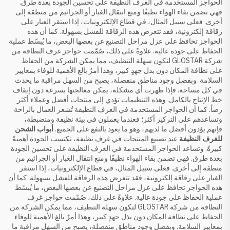
الحواجز المستخدمة في الغرف النظيفة على تحسين الجودة بعدة طرق.
فهي تضمن بقاء الهواء نظيفًا ومنع انتقال الغبار أو الجراثيم من منطقة إلى
أخرى. فعلى سبيل المثال، في قطاع الإلكترونيات، إذا استقر الغبار على
رقاقة إلكترونية، فقد تتعرض هذه الرقاقة للفشل بسهولة. كما أن هذه
الحواجز تحافظ على عزل مراحل التصنيع عن بعضها البعض، ما يُبسّط عملية
الحفاظ على جودة عالية. علاوةً على ذلك، صُمّمت حواجز غرف النظافة من
شركة GLOSTAR لتكون سهلة التنظيف، مما يمكن الشركة من الحفاظ
على نظافة المكان دون بذل جهدٍ كبير، وهذا أمرٌ بالغ الأهمية للوفاء بمعايير
السلامة. وبفضل وجود مناطق منفصلة، يصبح من السهل مراقبة ما يحدث
في كل مساحة. فإذا ظهرت أي مشكلة، يمكن معالجتها بسرعة دون إيقاف
خط الإنتاج بالكامل. وهذه التنظيمات تؤدي إلى منتجات أفضل وعملاء أكثر
رضاً. كما أن الحواجز المستخدمة في الغرف النظيفة تُشعر العمال بالراحة
وتساعدهم على التركيز أكثر؛ فعندما يعملون في بيئة نظيفة ومنضبطة،
فإنهم يؤدون أفضل ما لديهم، وهو ما يعود بالنفع على الجميع.
أبواب الشحن
للغرف النظيفة
عند تصنيع المنتجات في غرف نظيفة، تكتسب الجودة أهميةً
كبيرةً. وتساعد الحواجز المستخدمة في الغرف النظيفة على تحسين الجودة
بعدة طرق. فهي تضمن بقاء الهواء نظيفًا ومنع انتقال الغبار أو الجراثيم من
منطقة إلى أخرى. فعلى سبيل المثال، في قطاع الإلكترونيات، إذا استقر
الغبار على رقاقة إلكترونية، فقد تتعرض هذه الرقاقة للفشل بسهولة. كما أن
هذه الحواجز تحافظ على عزل مراحل التصنيع عن بعضها البعض، ما يُبسّط
عملية الحفاظ على جودة عالية. علاوةً على ذلك، صُمّمت حواجز غرف
النظافة من شركة GLOSTAR لتكون سهلة التنظيف، مما يمكن الشركة من
الحفاظ على نظافة المكان دون بذل جهدٍ كبير، وهذا أمرٌ بالغ الأهمية للوفاء
بمعايير السلامة. وبفضل وجود مناطق منفصلة، يصبح من السهل مراقبة ما